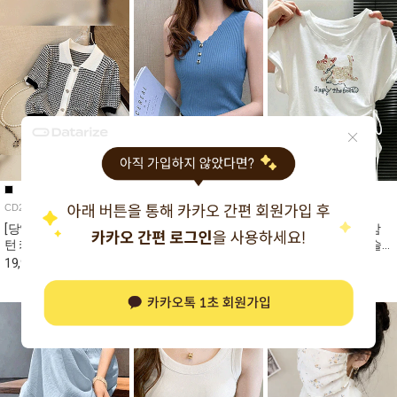
CD2426A
SS600A
ts7304a
[당일발송]실버 하트 패
물결 V넥 금장 단추 골
★월요특가 자정마감
턴 카라 반팔 니트
지 나시 [브라탑 내장 안
50%★사이드 셔링 슬
되어있음!] [일반 나시입
림핏 반팔 티셔츠
19,980원
5,980원
9,980원
39,980원
6,680원
19,980원
니다~]