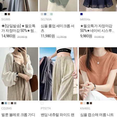
SI1885
SI1760A
bl6554a
◈[당일발송] ★월요특
심플 롤업 세미크롭 셔
★월요특가 자정마감
가 자정마감 50%★썸
츠
50%★네이비 시스루
머 크롭 시스루 셔츠
퍼프 페플럼 블라우스
14,980원
11,980원
9,980원
29,980원
12,780원
19,980원
CD2845
PT5774
KN4691
벌룬 볼레로 크롭 가디
밴딩 내츄럴 와이드 팬
심플 캡소매 여름 니트