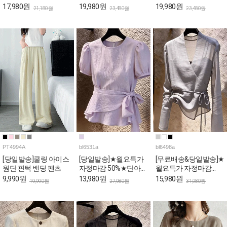
17,980원
19,980원
19,980원
21,180원
23,480원
23,480원
PT4994A
bl6531a
bl6498a
[당일발송]쿨링 아이스
[당일발송]★월요특가
[무료배송&당일발송]★
원단 핀턱 밴딩 팬츠
자정마감 50%★단아한
월요특가 자정마감
퍼플 리본랩 퍼프 블라
50%★여리핏 시스루
9,990원
13,980원
15,980원
19,990원
27,980원
31,980원
우스
브이넥 랩 블라우스