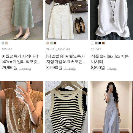
sk5313
bl6631_sk5254a
SS749
★월요특가 자정마감
[당일발송] ★월요특가
심플 슬리브리스 버튼
50%★데일리 빅포켓
자정마감 50%★모던
나시티
플레어 스커트
오피스룩 블라우스&H
29,980원
39,980원
8,890원
59,980원
79,980원
9,890원
스커트 4SET [스카프&
벨트포함]