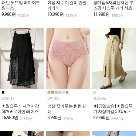
패턴 뒷트임 레이어드
야옹 자수 데일리 반팔
장마템&자외선차단 루
원피스
카라티
즈핏 시스루 카라 셔츠
9,980원
10,890원
11,980원
19,980원
12,790원
14,080원
sk5241a
UPT455
sk5276a
★월요특가 자정마감
뱃살 잡아주는 탄탄 팬
◈[당일발송] ★월요특
50%★우아한 레이스
티
가 자정마감 50%★내
레이어드 언발 스커트
추럴 리본 포인트 A라
18,980원
3,980원
29,980원
22,380원
5,080원
59,980원
인 데일리 스커트