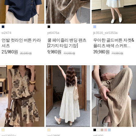
si2474
pt6476a
jk3516_sk5353a
언발 컷라인 버튼 카라
쿨 페이즐리 밴딩 팬츠
우아한 골드버튼 자켓&
셔츠
[2가지 타입 기장]
플리츠 배색 스커트
2SET
25,980원
9,980원
39,980원
30,580원
19,980원
79,980원