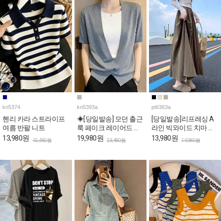
kn5374
kn5393a
pt6363a
헨리 카라 스트라이프
◈[당일발송] 모던 출근
[당일발송]리프레싱 A
여름 반팔 니트
룩 페이크 레이어드 반
라인 빅와이드 치마 밴
팔 니트
딩 팬츠
13,980원
19,980원
13,980원
15,480원
23,480원
14,980원