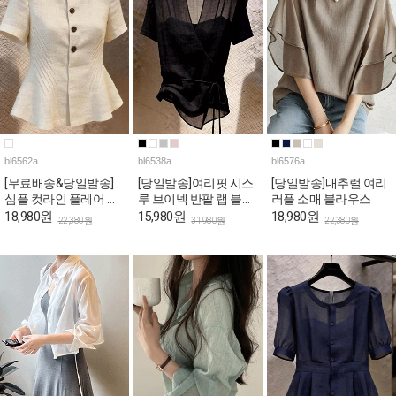
bl6562a
bl6538a
bl6576a
[무료배송&당일발송]
[당일발송]여리핏 시스
[당일발송]내추럴 여리
심플 컷라인 플레어 반
루 브이넥 반팔 랩 블라
러플 소매 블라우스
팔 블라우스
우스
18,980원
15,980원
18,980원
22,380원
31,980원
22,380원