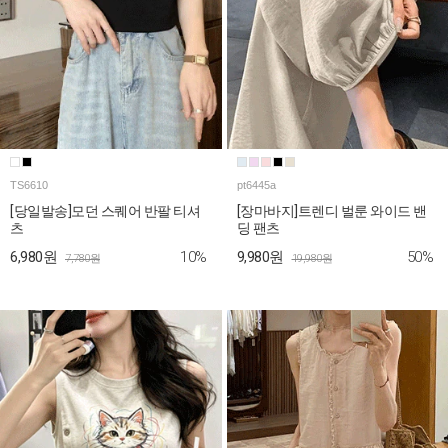
TS6610
pt6445a
[당일발송]모던 스퀘어 반팔 티셔
[장마바지]트렌디 벌룬 와이드 밴
츠
딩 팬츠
10%
50%
6,980원
9,980원
7,780원
19,980원