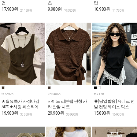
건
츠
탑
17,980원
9,980원
10,980원
21,180원
19,980원
11,780원
ts7292a
kn5406a
ts7178
★월요특가 자정마감
사이드 리본랩 펀칭 카
◈[당일발송] 유니크 언
50%★셔링 뷔스티에
라 반팔 니트
발 컷팅 레이스 믹스 슬
슬림핏 레이어드 반팔
림 반팔티
19,980원
29,980원
15,890원
39,980원
39,980원
16,990원
티