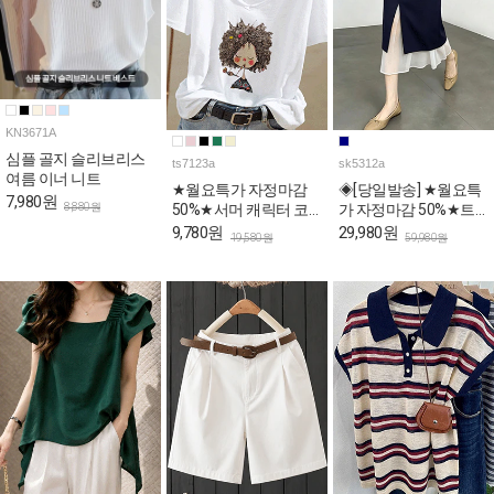
KN3671A
심플 골지 슬리브리스
ts7123a
sk5312a
여름 이너 니트
★월요특가 자정마감
◈[당일발송] ★월요특
7,980원
8,880원
50%★서머 캐릭터 코
가 자정마감 50%★트
튼 반팔 티셔츠
임 시스루 H라인 페미
9,780원
29,980원
19,580원
59,980원
닌 스커트