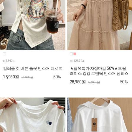
ts7342a
op12874a
컬러풀 캣 버튼 슬릿 민소매 티셔츠
★월요특가 자정마감 50%★프릴
레이스 캉캉 로맨틱 민소매 원피스
50%
15,980원
31,980원
50%
28,980원
57,980원