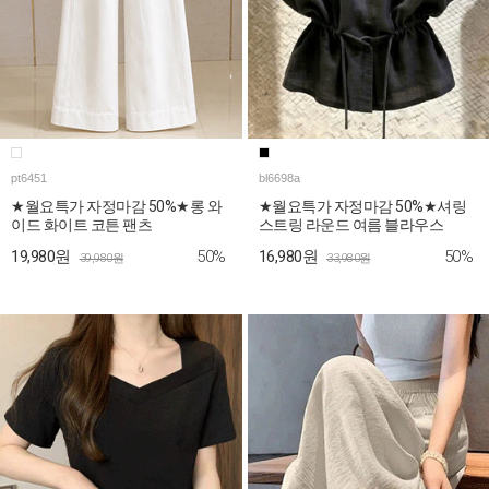
pt6451
bl6698a
★월요특가 자정마감 50%★롱 와
★월요특가 자정마감 50%★셔링
이드 화이트 코튼 팬츠
스트링 라운드 여름 블라우스
50%
50%
19,980원
16,980원
39,980원
33,980원