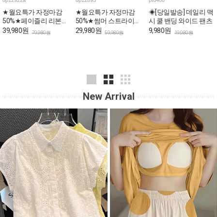
op12922a
op12895
pt6400
★월요특가 자정마감
★월요특가 자정마감
◈[당일발송] 데일리 맥
50%★페이즐리 리본
50%★썸머 스트라이프
시 쿨 밴딩 와이드 팬츠
스트랩 브이넥 미니 원
민소매 원피스
39,980원
29,980원
9,980원
79,980원
59,980원
19,980원
피스
New Arrival