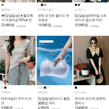
bl6708a
PT5876_BLT
ts7227_1
◈[당일발송] ★월요특
핀턱 포인트 벨티드 하
[당일발송]캐주얼 스트
가 자정마감 50%★언
프팬츠
라이프 캡소매 카라 티
발 드레이프 퍼프 스퀘
셔츠
23,980원
19,980원
10,980원
47,980원
23,480원
21,980원
어 블라우스
TS6484
BR033A
OP12382
U넥 데일리 무지 티셔
[당일발송]아이스 쿨링
빅카라 브이넥 로맨틱
츠
볼륨업 브라
원피스
9,980원
6,990원
15,890원
19,980원
13,990원
16,990원