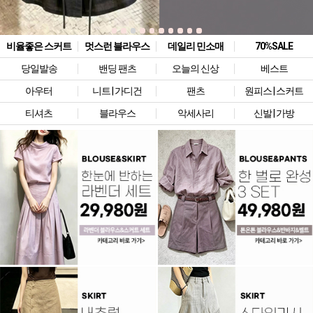
비율좋은 스커트
멋스런 블라우스
데일리 민소매
70%SALE
당일발송
밴딩 팬츠
오늘의 신상
베스트
아우터
니트 | 가디건
팬츠
원피스 | 스커트
티셔츠
블라우스
악세사리
신발 | 가방