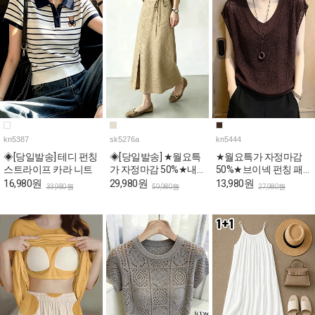
kn5387
sk5276a
kn5444
◈[당일발송] 테디 펀칭
◈[당일발송] ★월요특
★월요특가 자정마감
스트라이프 카라 니트
가 자정마감 50%★내
50%★브이넥 펀칭 패
추럴 리본 포인트 A라
턴 캡소매 니트탑
16,980원
29,980원
13,980원
33,980원
59,980원
27,980원
인 데일리 스커트