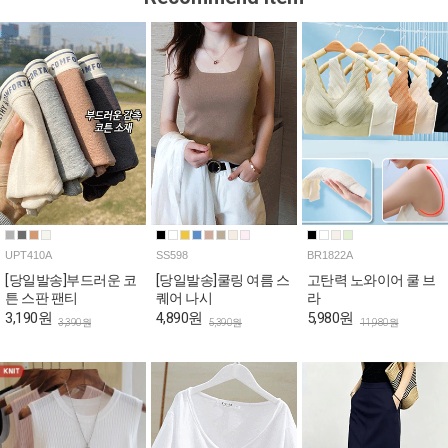
UPT410A
SS598
BR1822A
[당일발송]부드러운 코
[당일발송]쿨링 여름 스
고탄력 노와이어 쿨 브
튼 스판 팬티
퀘어 나시
라
3,190원
4,890원
5,980원
3,390원
5,390원
11,980원