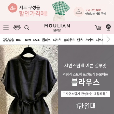
0
당일발송
BEST
NEW
SALE
원피스
티셔츠
블라우스
팬츠
스커트
니트&가디건