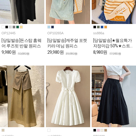
OP12445
OP10265A
ss886a
[당일발송]돈스탑 홈웨
[당일발송]캐주얼 포켓
[당일발송]★월요특가
어 루즈핏 반팔 원피스
카라 데님 원피스
자정마감 50%★스트라
이프 쫀쫀 골지 나시
9,980원
29,980원
8,980원
10,680원
39,980원
17,980원