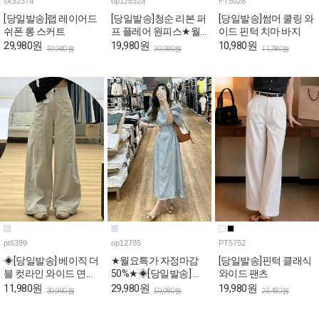
sk5237a
op12832a
PT5028
[당일발송]랩 레이어드
[당일발송]청순 리본 퍼
[당일발송]썸머 쿨링 와
쉬폰 롱 스커트
프 플레어 원피스★월
이드 핀턱 치마 바지
요특가 자정마감
29,980원
19,980원
10,980원
59,980원
39,980원
11,780원
50%★
pt6399
op12785
PT5752
◈[당일발송] 베이직 더
★월요특가 자정마감
[당일발송]핀턱 클래식
블 컷라인 와이드 면바
50%★◈[당일발송] 스
와이드 팬츠
지
퀘어넥 스카이 퍼프 롱
11,980원
29,980원
19,980원
39,980원
59,980원
23,480원
원피스