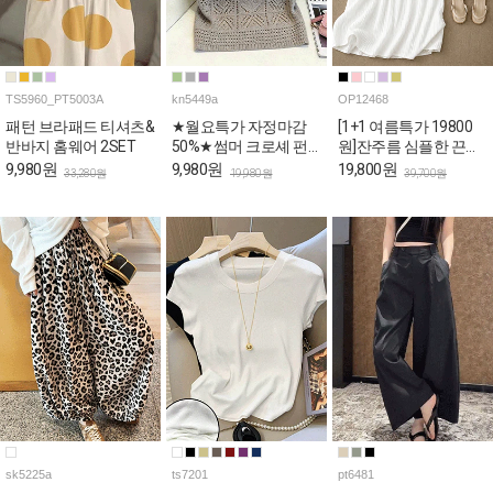
TS5960_PT5003A
kn5449a
OP12468
패턴 브라패드 티셔츠&
★월요특가 자정마감
[1+1 여름특가 19800
반바지 홈웨어 2SET
50%★썸머 크로셰 펀
원]잔주름 심플한 끈나
칭 세미크롭 반팔 니트
시 롱 원피스
9,980원
9,980원
19,800원
33,280원
19,980원
39,700원
sk5225a
ts7201
pt6481