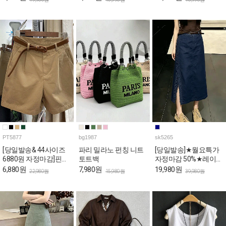
PT5877
bg1987
sk5265
[당일발송& 44사이즈
파리 밀라노 펀칭 니트
[당일발송]★월요특가
6880원 자정마감]핀턱
토트백
자정마감 50%★레이스
포인트 베이직 코튼 반
사이드 슬릿 A라인 스
6,880원
7,980원
19,980원
22,980원
15,980원
39,980원
바지
커트