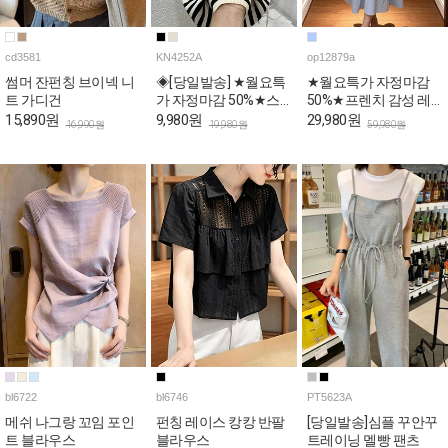
cd3581
KN4252A
op12879a
썸머 잔펀칭 브이넥 니
◈[당일발송] ★월요특
★월요특가 자정마감
트 가디건
가 자정마감 50%★스
50%★프렌치 감성 레
트라이프 민소매 여름
이스 민소매 원피스
15,890원
9,980원
29,980원
16,990원
19,980원
59,980원
니트탑
bl6722
bl6746
PT5623A
메쉬 나그랑 꼬임 포인
펀칭 레이스 캉캉 반팔
[당일발송]심플 꾸안꾸
트 블라우스
블라우스
트레이닝 멜빵 팬츠