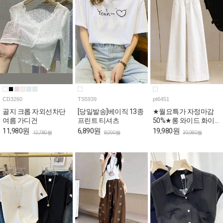
CD3260
TS5939
pt6451
골지 크롭 자외선차단
[당일발송]베이직 13종
★월요특가 자정마감
여름 가디건
프린트 티셔츠
50%★롱 와이드 화이
트 코튼 팬츠
11,980원
6,890원
19,980원
12,780원
8,090원
39,980원