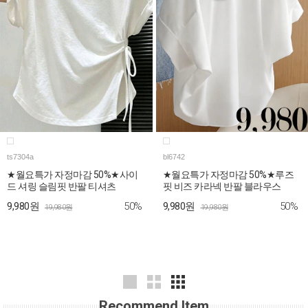
ts7304a
bl6742
★월요특가 자정마감 50%★사이
★월요특가 자정마감 50%★루즈
드 셔링 슬림핏 반팔 티셔츠
핏 비즈 카라넥 반팔 블라우스
50%
50%
9,980원
9,980원
19,980원
19,980원
Recommend Item