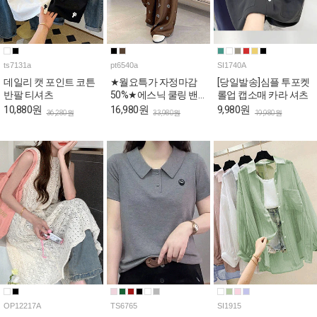
ts7131a
pt6540a
SI1740A
데일리 캣 포인트 코튼
★월요특가 자정마감
[당일발송]심플 투포켓
반팔 티셔츠
50%★에스닉 쿨링 밴
롤업 캡소매 카라 셔츠
딩 와이드 팬츠
10,880원
16,980원
9,980원
36,280원
33,980원
19,980원
OP12217A
TS6765
SI1915