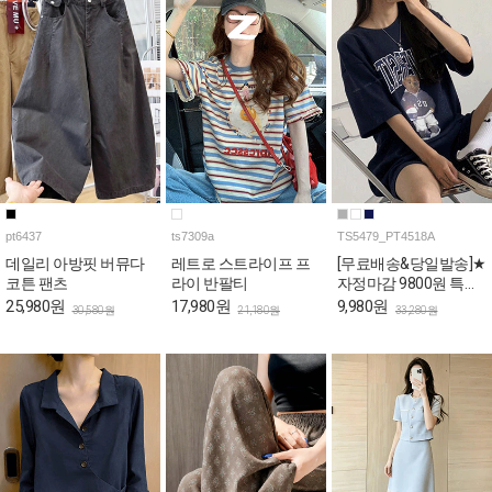
pt6437
ts7309a
TS5479_PT4518A
데일리 아방핏 버뮤다
레트로 스트라이프 프
[무료배송&당일발송]★
코튼 팬츠
라이 반팔티
자정마감 9800원 특가
★캐주얼 베어 박시 티
25,980원
17,980원
9,980원
30,580원
21,180원
33,280원
셔츠+숏팬츠 2SET