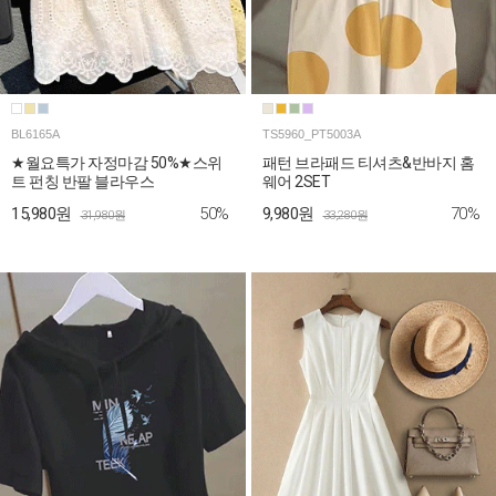
BL6165A
TS5960_PT5003A
★월요특가 자정마감 50%★스위
패턴 브라패드 티셔츠&반바지 홈
트 펀칭 반팔 블라우스
웨어 2SET
50%
70%
15,980원
9,980원
31,980원
33,280원