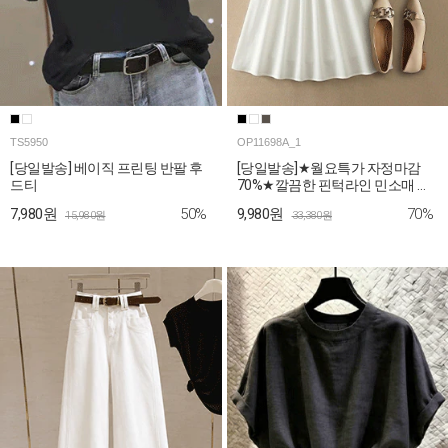
TS5950
OP11698A_1
[당일발송] 베이직 프린팅 반팔 후
[당일발송]★월요특가 자정마감
드티
70%★깔끔한 핀턱라인 민소매 롱
원피스
50%
70%
7,980원
9,980원
15,980원
33,380원