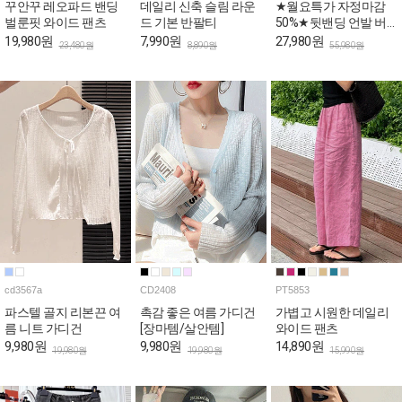
꾸안꾸 레오파드 밴딩
데일리 신축 슬림 라운
★월요특가 자정마감
벌룬핏 와이드 팬츠
드 기본 반팔티
50%★뒷밴딩 언발 버
튼 와이드 코튼 팬츠
19,980원
7,990원
27,980원
23,480원
8,890원
55,980원
cd3567a
CD2408
PT5853
파스텔 골지 리본끈 여
촉감 좋은 여름 가디건
가볍고 시원한 데일리
름 니트 가디건
[장마템/살안템]
와이드 팬츠
9,980원
9,980원
14,890원
19,980원
19,980원
15,990원