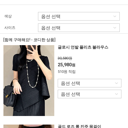
색상
사이즈
[함께 구매해요! - 코디한 상품]
글로시 언발 플리츠 블라우스
30,580원
25,980
원
510원 적립
골드 로즈 롱 진주 목걸이