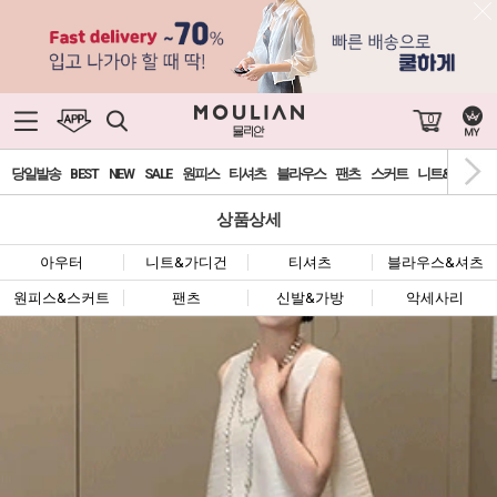
0
당일발송
BEST
NEW
SALE
원피스
티셔츠
블라우스
팬츠
스커트
니트&가디건
상품상세
아우터
니트&가디건
티셔츠
블라우스&셔츠
원피스&스커트
팬츠
신발&가방
악세사리