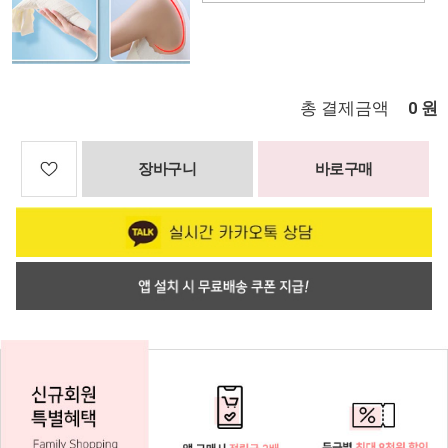
총 결제금액
원
0
장바구니
바로구매