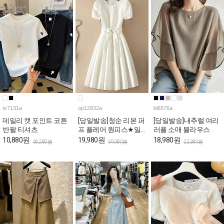
ts7131a
op12832a
bl6576a
데일리 캣 포인트 코튼
[당일발송]청순 리본 퍼
[당일발송]내추럴 여리
반팔 티셔츠
프 플레어 원피스★일
러플 소매 블라우스
요특가 자정마감
10,880원
19,980원
18,980원
36,280원
39,980원
22,380원
50%★