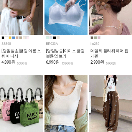
SS598
BR033A
hp239
[당일발송]쿨링 여름 스
[당일발송]아이스 쿨링
데일리 플라워 헤어 집
퀘어 나시
볼륨업 브라
게핀
4,890원
6,990원
2,980원
5,390원
13,990원
5,980원