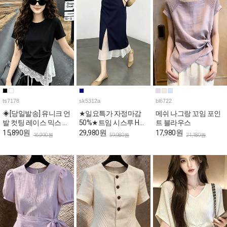
ts7178
sk5312a
bl6722
◈[당일발송] 유니크 언
★일요특가 자정마감
메쉬 나그랑 꼬임 포인
발 컷팅 레이스 믹스 슬
50%★트임 시스루 H라
트 블라우스
림 반팔티
인 페미닌 스커트
15,890원
29,980원
17,980원
16,990원
59,980원
21,180원