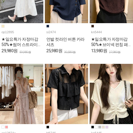
op12895
si2474
kn5444
★일요특가 자정마감
언발 컷라인 버튼 카라
★일요특가 자정마감
50%★썸머 스트라이프
셔츠
50%★브이넥 펀칭 패
민소매 원피스
턴 캡소매 니트탑
29,980원
25,980원
13,980원
59,980원
30,580원
27,980원