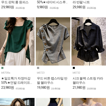
무드 핀턱 롱 원피스
50%★네이비 시스루
라 반팔 니트
퍼프 페플럼 블라우스
29,980원
9,980원
29,980원
39,980원
19,980원
39,980원
bl6708a
bl6723
bl6732
★일요특가 자정마감
우드 버튼 랩스타일 반
시크 블랙 스트링 카라
50%★언발 드레이프
팔 블라우스
블라우스
퍼프 스퀘어 블라우스
23,980원
19,980원
21,980원
47,980원
23,480원
23,580원