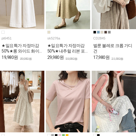
pt6451
sk5276a
CD2845
★일요특가 자정마감
★일요특가 자정마감
벌룬 볼레로 크롭 가디
50%★롱 와이드 화이
50%★내추럴 리본 포
건
트 코튼 팬츠
인트 A라인 데일리 스
19,980원
29,980원
17,980원
39,980원
59,980원
21,180원
커트