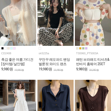
CD2408
sk5225a
TS5960_PT5003A
촉감 좋은 여름 가디건
꾸안꾸 레오파드 밴딩
패턴 브라패드 티셔츠&
[장마템/살안템]
벌룬핏 와이드 팬츠
반바지 홈웨어 2SET
9,980원
19,980원
9,980원
19,980원
23,480원
33,280원