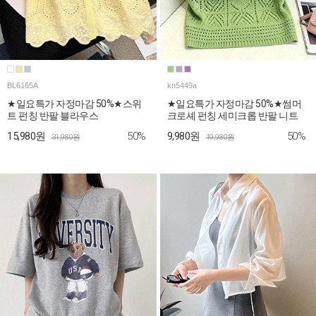
BL6165A
kn5449a
★일요특가 자정마감 50%★스위
★일요특가 자정마감 50%★썸머
트 펀칭 반팔 블라우스
크로셰 펀칭 세미크롭 반팔 니트
50%
50%
15,980원
9,980원
31,980원
19,980원