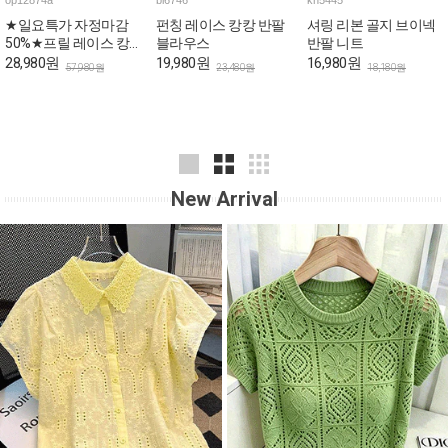
op12874a
bl6746
kn5445
★일요특가 자정마감
펀칭 레이스 캉캉 반팔
셔링 리본 골지 브이넥
50%★프릴 레이스 캉
블라우스
반팔 니트
캉 로맨틱 민소매 원피
28,980원
19,980원
16,980원
57,980원
23,480원
18,180원
스
New Arrival