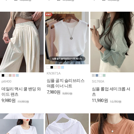
KN3671A
심플 골지 슬리브리스
pt6400
SI1760A
여름 이너 니트
데일리 맥시 쿨 밴딩 와
심플 롤업 세미크롭 셔
7,980원
8,880원
이드 팬츠
츠
9,980원
11,980원
19,980원
12,780원