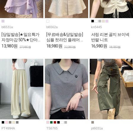
bl6531a
bl6562a
kn5445
[당일발송]★일요특가
[무료배송&당일발송]
셔링 리본 골지 브이넥
자정마감 50%★단아한
심플 컷라인 플레어 반
반팔 니트
퍼플 리본랩 퍼프 블라
팔 블라우스
13,980원
18,980원
16,980원
27,980원
22,380원
18,180원
우스
PT4994A
TS6765
pt6031a