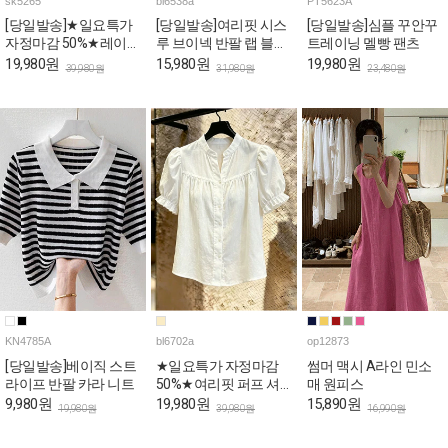
sk5265
bl6538a
PT5623A
[당일발송]★일요특가
[당일발송]여리핏 시스
[당일발송]심플 꾸안꾸
자정마감 50%★레이스
루 브이넥 반팔 랩 블라
트레이닝 멜빵 팬츠
사이드 슬릿 A라인 스
우스
19,980원
15,980원
19,980원
39,980원
31,980원
23,480원
커트
KN4785A
bl6702a
op12873
[당일발송]베이직 스트
★일요특가 자정마감
썸머 맥시 A라인 민소
라이프 반팔 카라 니트
50%★여리핏 퍼프 셔
매 원피스
링 반소매 블라우스
9,980원
19,980원
15,890원
19,980원
39,980원
16,990원