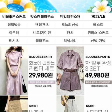
비율좋은 스커트
멋스런 블라우스
데일리 민소매
70%SALE
당일발송
밴딩 팬츠
오늘의 신상
베스트
아우터
니트 | 가디건
팬츠
원피스 | 스커트
티셔츠
블라우스
악세사리
신발 | 가방