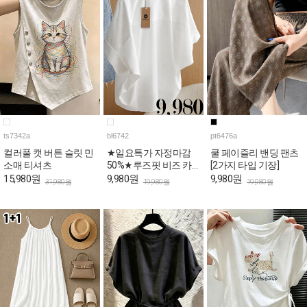
ts7342a
bl6742
pt6476a
컬러풀 캣 버튼 슬릿 민
★일요특가 자정마감
쿨 페이즐리 밴딩 팬츠
소매 티셔츠
50%★루즈핏 비즈 카
[2가지 타입 기장]
라넥 반팔 블라우스
15,980원
9,980원
9,980원
31,980원
19,980원
19,980원