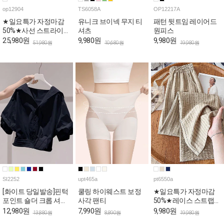
op12904
TS6058A
OP12217A
★일요특가 자정마감
유니크 브이넥 무지 티
패턴 뒷트임 레이어드
50%★사선 스트라이프
셔츠
원피스
스퀘어 나시 원피스
25,980원
9,980원
9,980원
51,980원
10,680원
19,980원
SI2252
upt465a
pt6550a
[화이트 당일발송]핀턱
쿨링 하이웨스트 보정
★일요특가 자정마감
포인트 숄더 크롭 셔츠
사각 팬티
50%★레이스 스트랩
[상황에따라 변신!셔츠
내추럴 밴딩 팬츠
12,980원
7,990원
9,980원
13,880원
8,890원
19,980원
+재킷=셔켓]