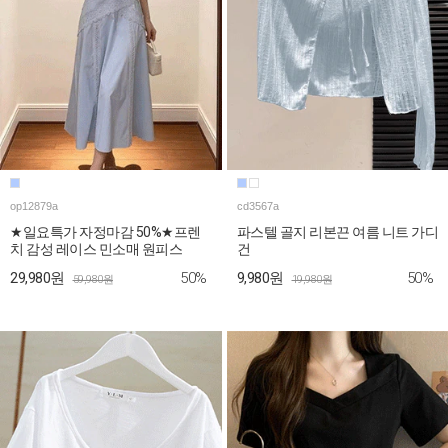
op12879a
cd3567a
★일요특가 자정마감 50%★프렌
파스텔 골지 리본끈 여름 니트 가디
치 감성 레이스 민소매 원피스
건
50%
50%
29,980원
9,980원
59,980원
19,980원