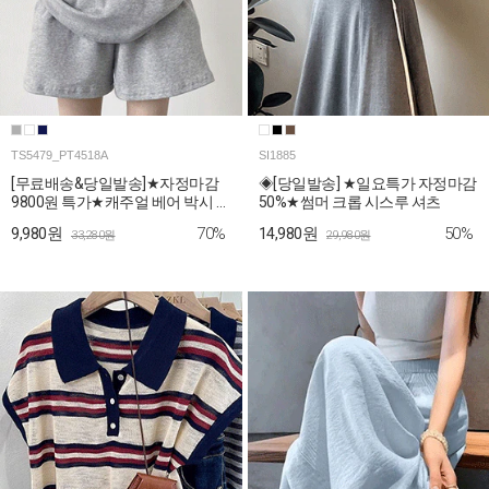
TS5479_PT4518A
SI1885
[무료배송&당일발송]★자정마감
◈[당일발송] ★일요특가 자정마감
9800원 특가★캐주얼 베어 박시 티
50%★썸머 크롭 시스루 셔츠
셔츠+숏팬츠 2SET
70%
50%
9,980원
14,980원
33,280원
29,980원