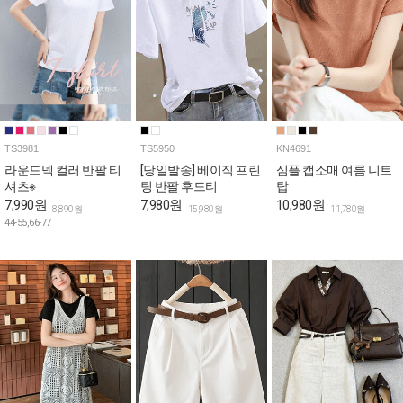
TS3981
TS5950
KN4691
라운드넥 컬러 반팔 티
[당일발송] 베이직 프린
심플 캡소매 여름 니트
셔츠※
팅 반팔 후드티
탑
7,990원
7,980원
10,980원
8,890원
15,980원
11,780원
44-55,66-77