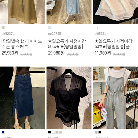
sk5237a
op12785
bl6517a
[당일발송]랩 레이어드
★일요특가 자정마감
★일요특가 자정마감
쉬폰 롱 스커트
50%★◈[당일발송] 스
50%★[당일발송] 플라
퀘어넥 스카이 퍼프 롱
워 자수 스퀘어 퍼프 페
29,980원
29,980원
11,980원
59,980원
59,980원
39,980원
원피스
플럼 블라우스