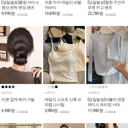
[당일발송]쿨링 아이스
야옹 자수 데일리 반팔
[당일발송]힙한 꾸안꾸
원단 핀턱 밴딩 팬츠
카라티
포켓 카고 팬츠
9,990원
10,890원
22,780원
19,990원
12,790원
45,580원
hp231a
ss877a
cd3557a
리본 집게 헤어 가발
데일리 소프트 신축 브
[당일발송]러블리 펀칭
라캡 나시탑
레이스 트리밍 서머 가
디건
6,980원
5,980원
11,980원
13,980원
6,680원
23,980원