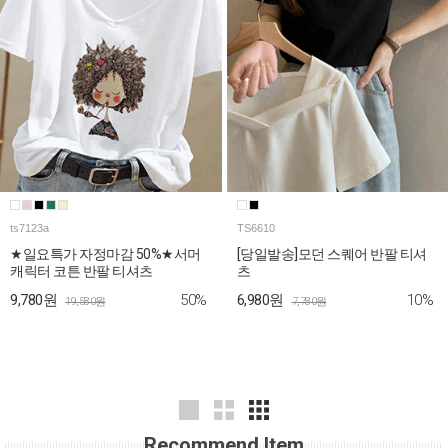
ts7123a
TS6610
★일요특가 자정마감 50%★서머
[당일발송]모던 스퀘어 반팔 티셔
캐릭터 코튼 반팔 티셔츠
츠
50%
10%
9,780원
6,980원
19,580원
7,780원
Recommend Item