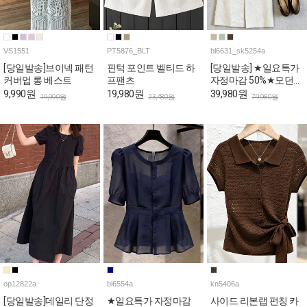
VS1551
PT5876_BLT
bl6631_sk5254a
[당일발송]브이넥 패턴
핀턱 포인트 벨티드 하
[당일발송] ★일요특가
커버업 롱 베스트
프팬츠
자정마감 50%★모던
오피스룩 블라우스&H
9,990원
19,980원
39,980원
19,990원
23,480원
79,980원
스커트 4SET [스카프&
벨트포함]
op12822a
bl6554a
kn5406a
[당일발송]데일리 단정
★일요특가 자정마감
사이드 리본랩 펀칭 카