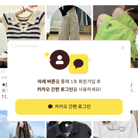
kn5420a
pt6399
pt6517
◈[당일발송] 스트라이
◈[당일발송] 베이직 더
★일요특가 자정마감
프 펀칭 짜임 캡소매 카
블 컷라인 와이드 면바
50%★강아지 자수 이
라 니트
지
지 밴딩 반바지
11,980원
11,980원
4,690원
23,880원
39,980원
9,390원