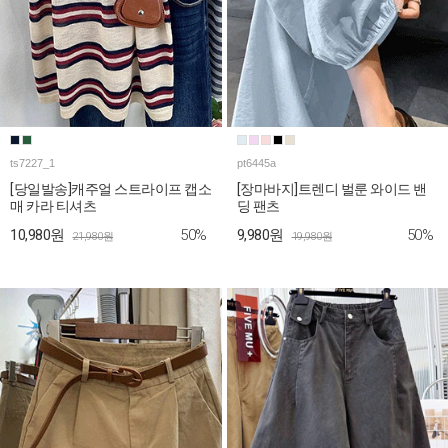
ts7227_1
pt6445a
[당일발송]캐주얼 스트라이프 캡소
[장마바지]트렌디 벌룬 와이드 밴
매 카라 티셔츠
딩 팬츠
50%
50%
10,980원
9,980원
21,980원
19,980원