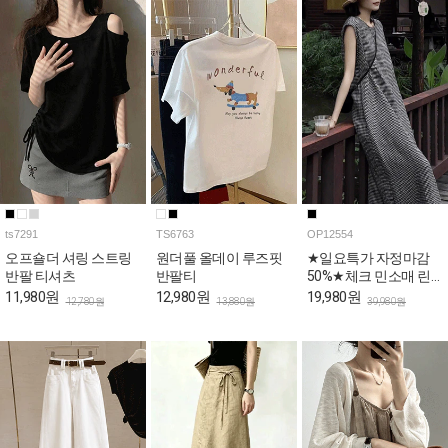
ts7291
TS6763
OP12554
오프숄더 셔링 스트링
원더풀 올데이 루즈핏
★일요특가 자정마감
반팔 티셔츠
반팔티
50%★체크 민소매 린
넨 롱 원피스
11,980원
12,980원
19,980원
12,780원
13,880원
39,980원