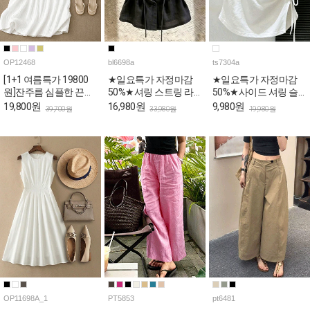
OP12468
bl6698a
ts7304a
[1+1 여름특가 19800
★일요특가 자정마감
★일요특가 자정마감
원]잔주름 심플한 끈나
50%★셔링 스트링 라
50%★사이드 셔링 슬
시 롱 원피스
운드 여름 블라우스
림핏 반팔 티셔츠
19,800원
16,980원
9,980원
39,700원
33,980원
19,980원
OP11698A_1
PT5853
pt6481