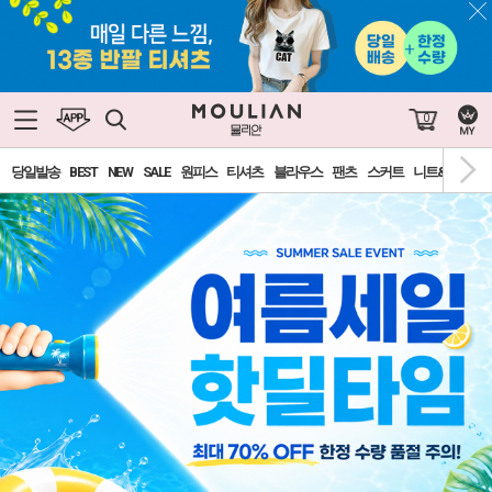
0
당일발송
BEST
NEW
SALE
원피스
티셔츠
블라우스
팬츠
스커트
니트&가디건