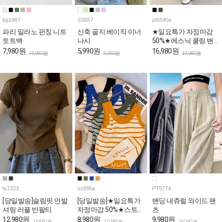
bg1987
SS657
pt6540a
파리 밀라노 펀칭 니트
신축 골지 베이직 이너
★일요특가 자정마감
토트백
나시
50%★에스닉 쿨링 밴
딩 와이드 팬츠
7,980원
5,990원
16,980원
15,980원
6,390원
33,980원
ts7223
ss886a
PT5774
[당일발송]슬림핏 언발
[당일발송]★일요특가
밴딩 내츄럴 와이드 팬
셔링 러플 반팔티
자정마감 50%★스트라
츠
이프 쫀쫀 골지 나시
12,980원
8,980원
9,980원
13,880원
17,980원
19,980원