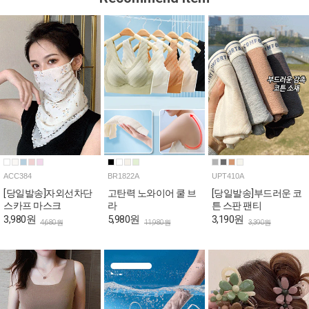
ACC384
BR1822A
UPT410A
[당일발송]자외선차단
고탄력 노와이어 쿨 브
[당일발송]부드러운 코
스카프 마스크
라
튼 스판 팬티
3,980원
5,980원
3,190원
4,680원
11,980원
3,390원