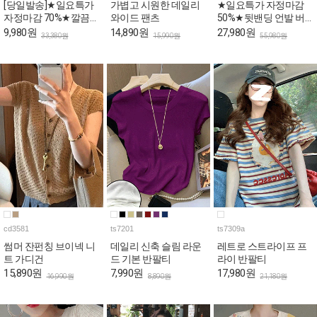
[당일발송]★일요특가
가볍고 시원한 데일리
★일요특가 자정마감
자정마감 70%★깔끔한
와이드 팬츠
50%★뒷밴딩 언발 버
핀턱라인 민소매 롱 원
튼 와이드 코튼 팬츠
9,980원
14,890원
27,980원
33,380원
15,990원
55,980원
피스
cd3581
ts7201
ts7309a
썸머 잔펀칭 브이넥 니
데일리 신축 슬림 라운
레트로 스트라이프 프
트 가디건
드 기본 반팔티
라이 반팔티
15,890원
7,990원
17,980원
16,990원
8,890원
21,180원