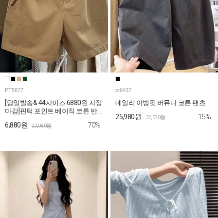
PT5877
pt6437
[당일발송& 44사이즈 6880원 자정
데일리 아방핏 버뮤다 코튼 팬츠
마감]핀턱 포인트 베이직 코튼 반
15%
25,980원
30,580원
바지
70%
6,880원
22,980원