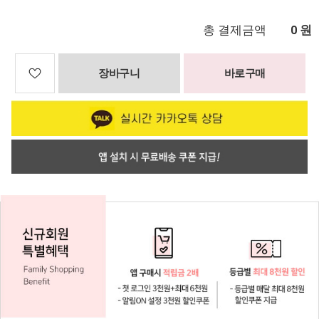
총 결제금액
원
0
장바구니
바로구매