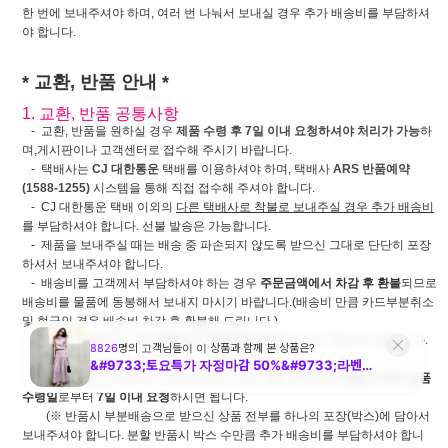
한 번에 보내주셔야 하며, 여러 번 나눠서 보내실 경우 추가 배송비를 부담하셔
야 합니다.
* 교환, 반품 안내 *
1. 교환, 반품 공통사항
- 교환, 반품을 원하실 경우
제품 수령 후 7일 이내 요청하셔야 처리가 가능
하
며,게시판이나 고객센터로 접수해 주시기 바랍니다.
- 택배사는
CJ 대한통운
택배를 이용하셔야 하며, 택배사
ARS 반품예약
(1588-1255)
시스템을 통해 직접 접수해 주셔야 합니다.
- CJ 대한통운 택배 이외의
다른 택배사로 착불로 보내주실 경우 추가 배송비
를 부담하셔야 합니다. 선불 발송은 가능합니다.
- 제품을 보내주실 때는 배송 중 파손되지 않도록 받으신 그대로 단단히 포장
하셔서 보내주셔야 합니다.
- 배송비를 고객께서 부담하셔야 하는 경우
주문금액에서 차감 후 환불
되므로
배송비를 물품에 동봉해서 보내지 마시기 바랍니다.(배송비 만큼 카드부분취소
및 현금인 경우 배송비 차감 후 환불해 드립니다.)
- 물건과 동봉해서 보낸
배송비가 분실되는 경우
당사는 책임지지 않습니다.
-
부분배송
으로 여러 번 나눠서 받으신 경우 동일 주문건의
제일 마지막 상품
수령일
로부터
7일 이내 요청
하시면 됩니다.
(※ 반품시 부분배송으로 받으신 상품 전부를 하나의 포장(박스)에 담아서
보내주셔야 합니다. 분할 반품시 박스 수만큼 추가 배송비를 부담하셔야 합니