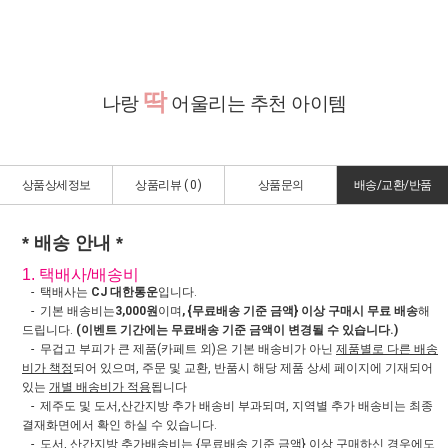
딱
나랑
어울리는 추천 아이템
상품상세정보
상품리뷰 (
0
)
상품문의
배송/교환/반품
* 배송 안내 *
1. 택배사/배송비
- 택배사는
CJ 대한통운
입니다.
- 기본 배송비는
3,000원
이며
, {무료배송 기준 금액} 이상 구매시 무료 배송
해
드립니다.
(이벤트 기간에는 무료배송 기준 금액이 변경될 수 있습니다.)
- 무겁고 부피가 큰 제품(카페트 외)은 기본 배송비가 아닌
제품별로 다른 배송
비가 책정
되어 있으며, 주문 및 교환, 반품시 해당 제품 상세 페이지에 기재되어
있는
개별 배송비가 적용
됩니다
- 제주도 및 도서,산간지방 추가 배송비 부과되며, 지역별 추가 배송비는 최종
결재화면에서 확인 하실 수 있습니다.
- 도서, 산간지방
추가배송비는 {무료배송 기준 금액} 이상 구매하신 경우에도