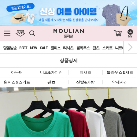
0
당일발송
BEST
NEW
SALE
원피스
티셔츠
블라우스
팬츠
스커트
니트&가디건
상품상세
아우터
니트&가디건
티셔츠
블라우스&셔츠
원피스&스커트
팬츠
신발&가방
악세사리