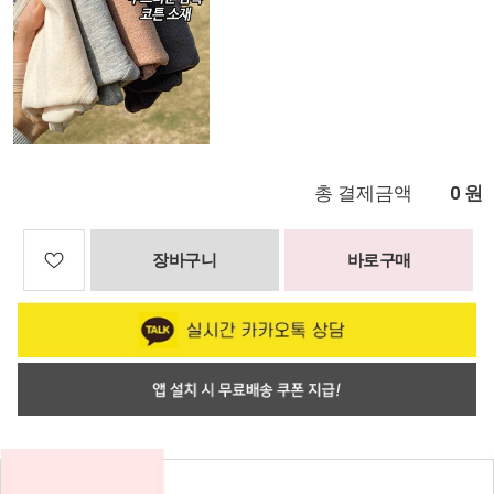
총 결제금액
원
0
장바구니
바로구매