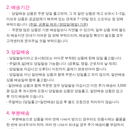
2. 배송기간
- 당일배송 상품은 주문 당일 출고되며, 그 외 일반 상품은 재고 보유시 1~2일,
미보유 상품은 공급업체가 해외에 있는 관계로 7~10일 정도 소요되는 점 양해
부탁드립니다.
(주말, 공휴일 제외 / 영업일(평일) 기준)
- 주문량 많은 상품은 기본 배송일보다 지연될 수 있으며, 일부 상품 외에 별도
의 배송지연 안내가 어려운 점 양해 부탁드리며, 배송일정 확인이 필요할 경우
고객센터로 문의주실 것을 부탁드립니다.
3. 당일배송
- 당일발송이라고 표시된(또는 아이콘 부착된) 상품에 한해 당일 출고됩니다.
- 주말(토,일)에도 당일발송 가능합니다. (공휴일, 명절, 근로자의 날 제외).
- 당일발송 마감시간 오후3시 이전까지 결제가 완료되어야 합니다.
- 당일발송 아닌 일반배송 상품과 함께 주문시 당일출고 되지 않으며, 일반배송
상품 배송일에 함께 출고됩니다.
- 일반배송 상품과 함께 주문한 경우 당일발송 마감시간 이전 추가 배송비 3,000
원 입금 후 게시판에 요청시 당일발송 상품은 당일출고, 일반배송 상품은 입고
후 각각 배송해 드립니다.
- 주말에는 (당일출고+일반배송) 입금 후 별도 요청건은 처리되지 않습니다.
4. 부분배송
- 부분배송으로 상품을 여러 번에 나눠서 받으신 경우라도 반품시에는 물품을
한 번에 보내주셔야 하며, 여러 번 나눠서 보내실 경우 추가 배송비를 부담하셔