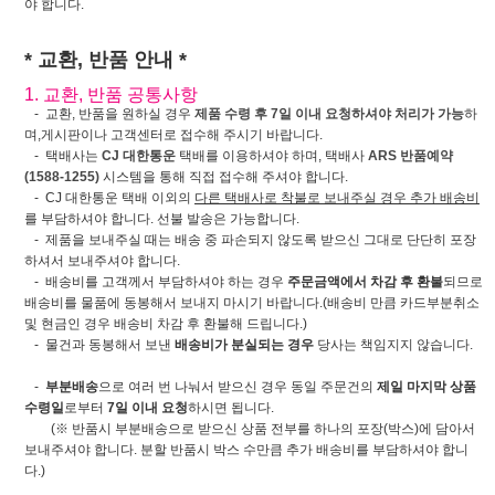
야 합니다.
* 교환, 반품 안내 *
1. 교환, 반품 공통사항
- 교환, 반품을 원하실 경우
제품 수령 후 7일 이내 요청하셔야 처리가 가능
하
며,게시판이나 고객센터로 접수해 주시기 바랍니다.
- 택배사는
CJ 대한통운
택배를 이용하셔야 하며, 택배사
ARS 반품예약
(1588-1255)
시스템을 통해 직접 접수해 주셔야 합니다.
- CJ 대한통운 택배 이외의
다른 택배사로 착불로 보내주실 경우 추가 배송비
를 부담하셔야 합니다. 선불 발송은 가능합니다.
- 제품을 보내주실 때는 배송 중 파손되지 않도록 받으신 그대로 단단히 포장
하셔서 보내주셔야 합니다.
- 배송비를 고객께서 부담하셔야 하는 경우
주문금액에서 차감 후 환불
되므로
배송비를 물품에 동봉해서 보내지 마시기 바랍니다.(배송비 만큼 카드부분취소
및 현금인 경우 배송비 차감 후 환불해 드립니다.)
- 물건과 동봉해서 보낸
배송비가 분실되는 경우
당사는 책임지지 않습니다.
-
부분배송
으로 여러 번 나눠서 받으신 경우 동일 주문건의
제일 마지막 상품
수령일
로부터
7일 이내 요청
하시면 됩니다.
(※ 반품시 부분배송으로 받으신 상품 전부를 하나의 포장(박스)에 담아서
보내주셔야 합니다. 분할 반품시 박스 수만큼 추가 배송비를 부담하셔야 합니
다.)