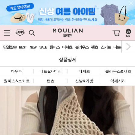
당일발송
BEST
NEW
SALE
원피스
티셔츠
블라우스
팬츠
스커트
니트&가디건
상품상세
아우터
니트&가디건
티셔츠
블라우스&셔츠
원피스&스커트
팬츠
신발&가방
악세사리