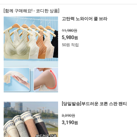
[함께 구매해요! - 코디한 상품]
고탄력 노와이어 쿨 브라
11,980원
5,980
원
50원 적립
[당일발송]부드러운 코튼 스판 팬티
3,390원
3,190
원