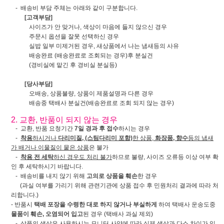
- 배송비 부담 주체는 아래와 같이 구분합니다.
[고객부담]
사이즈가 안 맞거나, 색상이 마음에 들지 않으신 경우
주문시 옵션을 잘못 선택하신 경우
실밥 일부 미제거된 경우, 새상품에서 나는 냄새등의 사유
배송완료 (배송완료로 조회되는 경우)후 분실건
(경비실에 맡긴 후 경비실 분실등)
[당사부담]
오배송, 상품불량, 상품이 제품설명과 다른 경우
배송중 택배사 분실건(배송완료로 조회 되지 않는 경우)
2. 교환, 반품이 되지 않는 경우
- 교환, 반품 요청기간
7일 경과 후 접수
하시는 경우
-
착용
하시거나
다리미질, (스팀다리미 포함)
한 상품,
화장품, 향수
등의 냄새
가 배거나 이물질이 뭍은 상품
은 불가
-
착용 전 세탁
하신 경우도 처리 불가
하므로 불량, 사이즈 오류등 이상 여부 확
인 후 세탁하시기 바랍니다.
- 배송비를 내지 않기 위해
고의로 상품을 훼손
한 경우
(과실 여부를 가리기 위해 관련기관에 상품 접수 후 민원처리 결과에 따라 처
리합니다.)
- 반품시
택배 포장을 수령한 대로 하지 않거나 부실하게
하여 택배사 운송도중
물품이 훼손, 오염되어 입고
된 경우 (택배사 과실 제외)
- 상품의 색상은 사용하시는 모니터 사양에 따라 실제 색상과 다소 차이가 있