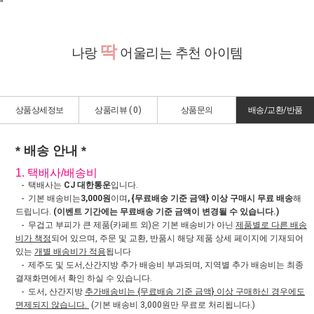
"
딱
나랑
어울리는 추천 아이템
상품상세정보
상품리뷰 (
0
)
상품문의
배송/교환/반품
* 배송 안내 *
1. 택배사/배송비
- 택배사는
CJ 대한통운
입니다.
- 기본 배송비는
3,000원
이며
, {무료배송 기준 금액} 이상 구매시 무료 배송
해
드립니다.
(이벤트 기간에는 무료배송 기준 금액이 변경될 수 있습니다.)
- 무겁고 부피가 큰 제품(카페트 외)은 기본 배송비가 아닌
제품별로 다른 배송
비가 책정
되어 있으며, 주문 및 교환, 반품시 해당 제품 상세 페이지에 기재되어
있는
개별 배송비가 적용
됩니다
- 제주도 및 도서,산간지방 추가 배송비 부과되며, 지역별 추가 배송비는 최종
결재화면에서 확인 하실 수 있습니다.
- 도서, 산간지방
추가배송비는 {무료배송 기준 금액} 이상 구매하신 경우에도
면제되지 않습니다.
(기본 배송비 3,000원만 무료로 처리됩니다.)