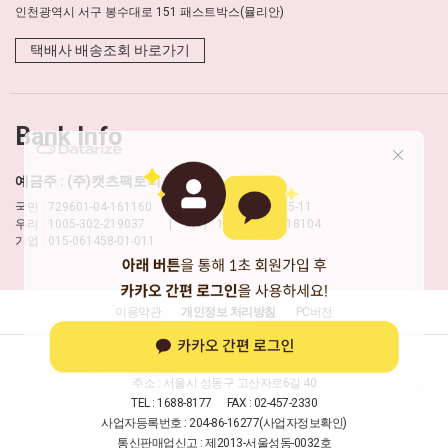
인천광역시 서구 봉수대로 151 패스트박스(뮬리안)
택배사 배송조회 바로가기
Bank Info
예금주 : (주)캣츠팩토리
국민 : 729601-04-161160 | 농협 : 317-0001-0795-11
우리 : 1005-302-219037 | 하나 : 198-910018-18104
기업 : 015-061458-01-011
이용약관
개인정보 처리방침
PC버전
상호 : 주식회사 캣츠팩토리
대표 : 신보현
주소 : 서울시 성동구 고산자로6길 40
TEL : 1688-8177
FAX : 02-457-2330
사업자등록번호 : 204-86-16277
(사업자정보확인)
통신판매업신고 : 제2013-서울성동-0032호