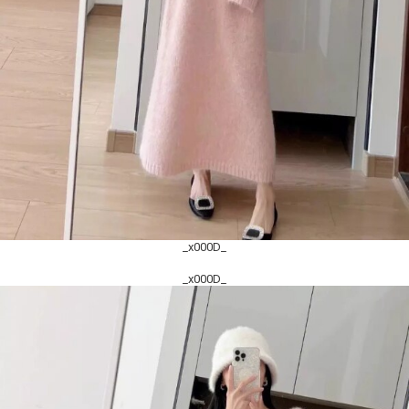
_x000D_
_x000D_