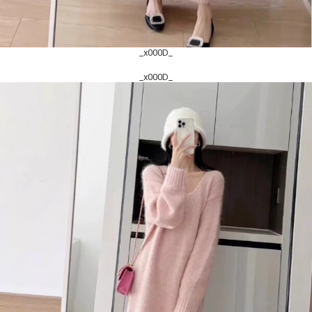
_x000D_
_x000D_