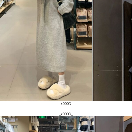
_x000D_
_x000D_