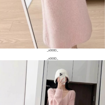
_x000D_
_x000D_