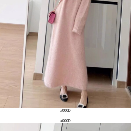
_x000D_
_x000D_