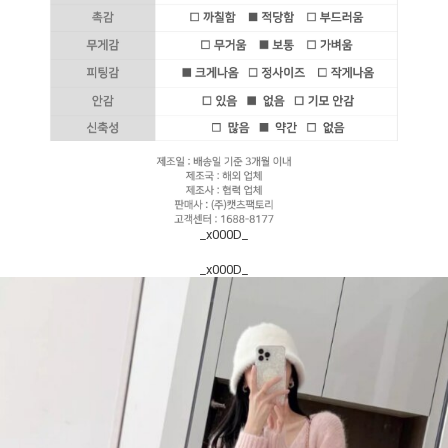
_x000D_
_x000D_