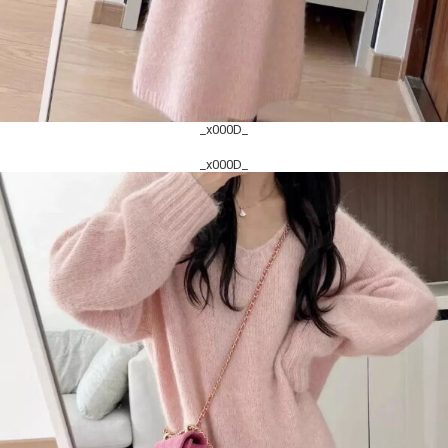
_x000D_
_x000D_