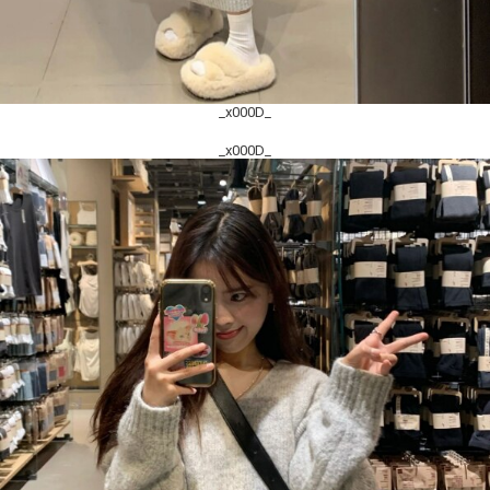
_x000D_
_x000D_