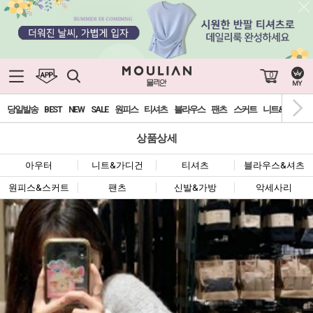
0
당일발송
BEST
NEW
SALE
원피스
티셔츠
블라우스
팬츠
스커트
니트&가디건
상품상세
아우터
니트&가디건
티셔츠
블라우스&셔츠
원피스&스커트
팬츠
신발&가방
악세사리