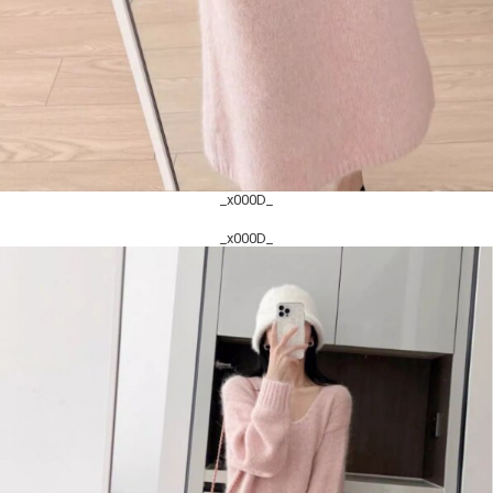
_x000D_
_x000D_