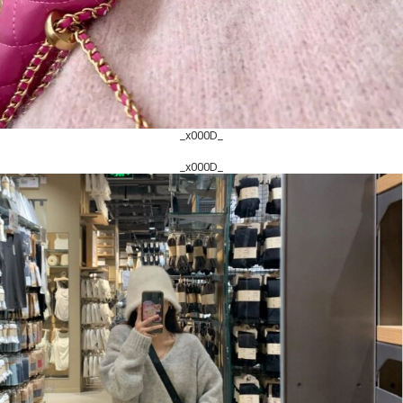
_x000D_
_x000D_