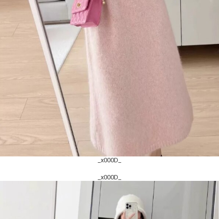
_x000D_
_x000D_