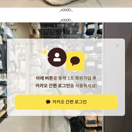
_x000D_
_x000D_