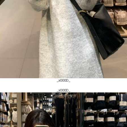
_x000D_
_x000D_