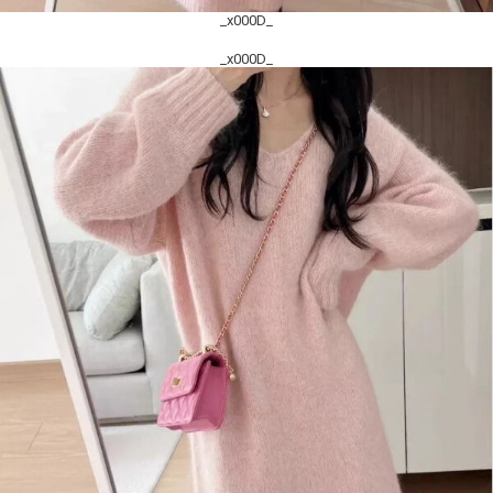
_x000D_
_x000D_