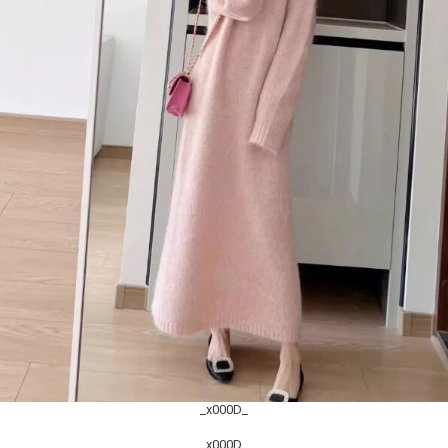
_x000D_
_x000D_