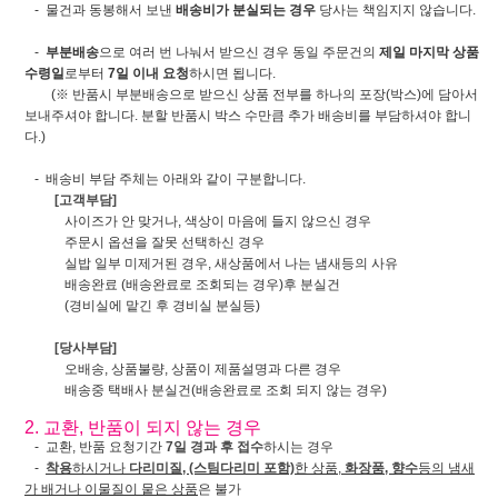
- 물건과 동봉해서 보낸
배송비가 분실되는 경우
당사는 책임지지 않습니다.
-
부분배송
으로 여러 번 나눠서 받으신 경우 동일 주문건의
제일 마지막 상품
수령일
로부터
7일 이내 요청
하시면 됩니다.
(※ 반품시 부분배송으로 받으신 상품 전부를 하나의 포장(박스)에 담아서
보내주셔야 합니다. 분할 반품시 박스 수만큼 추가 배송비를 부담하셔야 합니
다.)
- 배송비 부담 주체는 아래와 같이 구분합니다.
[고객부담]
사이즈가 안 맞거나, 색상이 마음에 들지 않으신 경우
주문시 옵션을 잘못 선택하신 경우
실밥 일부 미제거된 경우, 새상품에서 나는 냄새등의 사유
배송완료 (배송완료로 조회되는 경우)후 분실건
(경비실에 맡긴 후 경비실 분실등)
[당사부담]
오배송, 상품불량, 상품이 제품설명과 다른 경우
배송중 택배사 분실건(배송완료로 조회 되지 않는 경우)
2. 교환, 반품이 되지 않는 경우
- 교환, 반품 요청기간
7일 경과 후 접수
하시는 경우
-
착용
하시거나
다리미질, (스팀다리미 포함)
한 상품,
화장품, 향수
등의 냄새
가 배거나 이물질이 뭍은 상품
은 불가