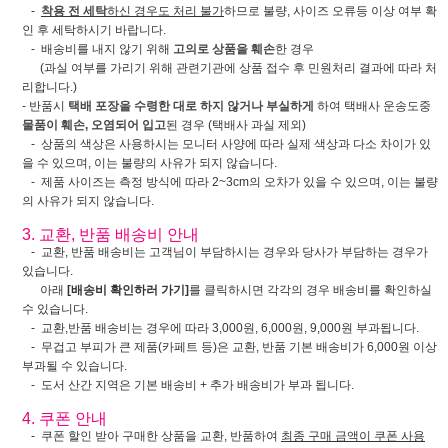
-
착용 전 세탁
하신 경우도 처리 불가
하므로 불량, 사이즈 오류등 이상 여부 확
인 후 세탁하시기 바랍니다.
- 배송비를 내지 않기 위해
고의로 상품을 훼손
한 경우
(과실 여부를 가리기 위해 관련기관에 상품 접수 후 민원처리 결과에 따라 처
리합니다.)
- 반품시
택배 포장을 수령한 대로 하지 않거나 부실하게
하여 택배사 운송도중
물품이 훼손, 오염되어 입고
된 경우 (택배사 과실 제외)
- 상품의 색상은 사용하시는 모니터 사양에 따라 실제 색상과 다소 차이가 있
을 수 있으며, 이는 불량의 사유가 되지 않습니다.
- 제품 사이즈는 측정 방식에 따라 2~3cm의 오차가 있을 수 있으며, 이는 불량
의 사유가 되지 않습니다.
3. 교환, 반품 배송비 안내
- 교환, 반품 배송비는 고객님이 부담하시는 경우와 당사가 부담하는 경우가
있습니다.
아래
[배송비 확인하러 가기]
를 클릭하시면 각각의 경우 배송비를 확인하실
수 있습니다.
- 교환,반품 배송비는 경우에 따라 3,000원, 6,000원, 9,000원 부과됩니다.
- 무겁고 부피가 큰 제품(카페트 등)은 교환, 반품 기본 배송비가 6,000원 이상
부과될 수 있습니다.
- 도서 산간 지역은 기본 배송비 + 추가 배송비가 부과 됩니다.
4. 쿠폰 안내
- 쿠폰 할인 받아 구매한 상품을 교환, 반품하여
최종 구매 금액이 쿠폰 사용