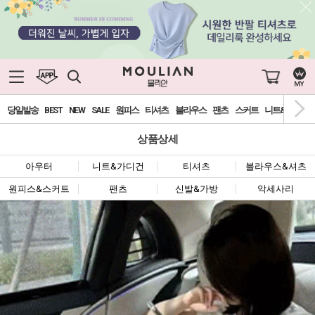
당일발송
BEST
NEW
SALE
원피스
티셔츠
블라우스
팬츠
스커트
니트&가디건
상품상세
아우터
니트&가디건
티셔츠
블라우스&셔츠
원피스&스커트
팬츠
신발&가방
악세사리