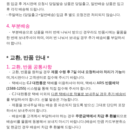
원 입금 후 게시판에 요청시 당일발송 상품은 당일출고, 일반배송 상품은 입고
후 각각 배송해 드립니다.
- 주말에는 (당일출고+일반배송) 입금 후 별도 요청건은 처리되지 않습니다.
4. 부분배송
- 부분배송으로 상품을 여러 번에 나눠서 받으신 경우라도 반품시에는 물품을
한 번에 보내주셔야 하며, 여러 번 나눠서 보내실 경우 추가 배송비를 부담하셔
야 합니다.
* 교환, 반품 안내 *
1. 교환, 반품 공통사항
- 교환, 반품을 원하실 경우
제품 수령 후 7일 이내 요청하셔야 처리가 가능
하
며,게시판이나 고객센터로 접수해 주시기 바랍니다.
- 택배사는
CJ 대한통운
택배를 이용하셔야 하며, 택배사
ARS 반품예약
(1588-1255)
시스템을 통해 직접 접수해 주셔야 합니다.
- CJ 대한통운 택배 이외의
다른 택배사로 착불로 보내주실 경우 추가 배송비
를 부담하셔야 합니다. 선불 발송은 가능합니다.
- 제품을 보내주실 때는 배송 중 파손되지 않도록 받으신 그대로 단단히 포장
하셔서 보내주셔야 합니다.
- 배송비를 고객께서 부담하셔야 하는 경우
주문금액에서 차감 후 환불
되므로
배송비를 물품에 동봉해서 보내지 마시기 바랍니다.(배송비 만큼 카드부분취소
및 현금인 경우 배송비 차감 후 환불해 드립니다.)