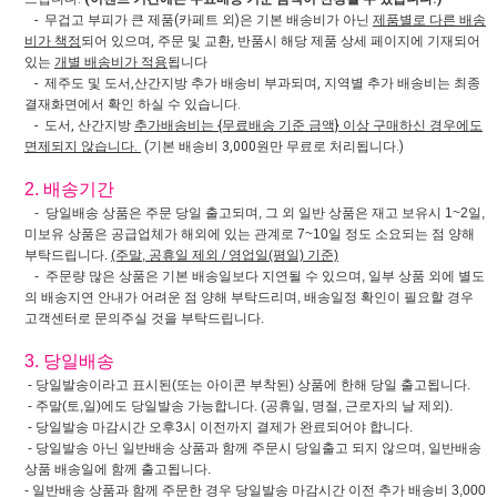
- 무겁고 부피가 큰 제품(카페트 외)은 기본 배송비가 아닌
제품별로 다른 배송
비가 책정
되어 있으며, 주문 및 교환, 반품시 해당 제품 상세 페이지에 기재되어
있는
개별 배송비가 적용
됩니다
- 제주도 및 도서,산간지방 추가 배송비 부과되며, 지역별 추가 배송비는 최종
결재화면에서 확인 하실 수 있습니다.
- 도서, 산간지방
추가배송비는 {무료배송 기준 금액} 이상 구매하신 경우에도
면제되지 않습니다.
(기본 배송비 3,000원만 무료로 처리됩니다.)
2. 배송기간
- 당일배송 상품은 주문 당일 출고되며, 그 외 일반 상품은 재고 보유시 1~2일,
미보유 상품은 공급업체가 해외에 있는 관계로 7~10일 정도 소요되는 점 양해
부탁드립니다.
(주말, 공휴일 제외 / 영업일(평일) 기준)
- 주문량 많은 상품은 기본 배송일보다 지연될 수 있으며, 일부 상품 외에 별도
의 배송지연 안내가 어려운 점 양해 부탁드리며, 배송일정 확인이 필요할 경우
고객센터로 문의주실 것을 부탁드립니다.
3. 당일배송
- 당일발송이라고 표시된(또는 아이콘 부착된) 상품에 한해 당일 출고됩니다.
- 주말(토,일)에도 당일발송 가능합니다. (공휴일, 명절, 근로자의 날 제외).
- 당일발송 마감시간 오후3시 이전까지 결제가 완료되어야 합니다.
- 당일발송 아닌 일반배송 상품과 함께 주문시 당일출고 되지 않으며, 일반배송
상품 배송일에 함께 출고됩니다.
- 일반배송 상품과 함께 주문한 경우 당일발송 마감시간 이전 추가 배송비 3,000