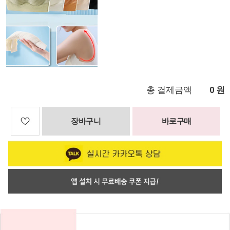
총 결제금액
원
0
장바구니
바로구매