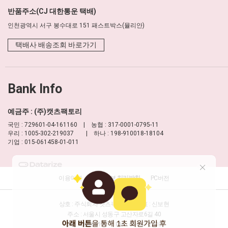
반품주소(CJ 대한통운 택배)
인천광역시 서구 봉수대로 151 패스트박스(뮬리안)
택배사 배송조회 바로가기
Bank Info
예금주 : (주)캣츠팩토리
국민 : 729601-04-161160 | 농협 : 317-0001-0795-11
우리 : 1005-302-219037 | 하나 : 198-910018-18104
기업 : 015-061458-01-011
이용약관
개인정보 처리방침
PC버전
상호 : 주식회사 캣츠팩토리
대표 : 신보현
주소 : 서울시 성동구 고산자로6길 40
TEL : 1688-8177
FAX : 02-457-2330