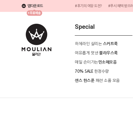
앱다운로드
#후기의 여왕 도전?
#푸시 혜택 받으
Special
하체라인 살리는
스커트룩
여유롭게 멋낸
블라우스룩
매일 손이가는
민소매모음
한정수량
70% SALE
패션 소품 모음
센스 한스푼