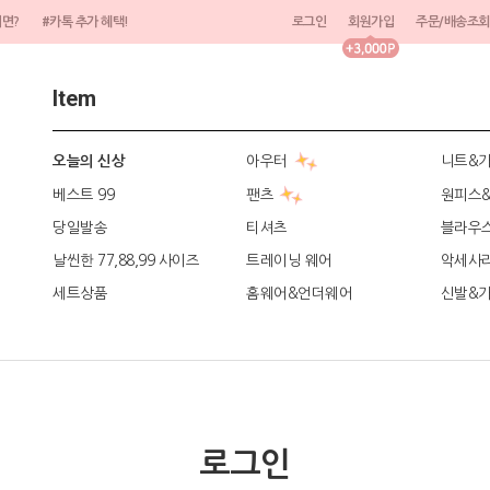
려면?
#카톡 추가 혜택!
로그인
회원가입
주문/배송조회
Item
아우터
니트&
오늘의 신상
베스트 99
팬츠
원피스
당일발송
티셔츠
블라우
날씬한 77,88,99 사이즈
트레이닝 웨어
악세사
세트상품
홈웨어&언더웨어
신발&
로그인