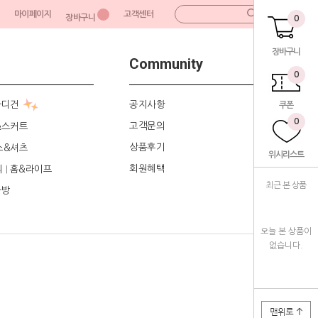
마이페이지
고객센터
장바구니
0
장바구니
Community
0
가디건
공지사항
쿠폰
0
고객문의
&스커트
상품후기
스&셔츠
위시리스트
회원혜택
리
홈&라이프
|
최근 본 상품
가방
오늘 본 상품이
없습니다.