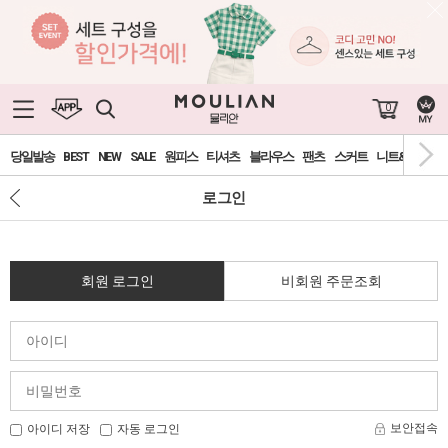
0
당일발송
BEST
NEW
SALE
원피스
티셔츠
블라우스
팬츠
스커트
니트&가디건
로그인
회원 로그인
비회원 주문조회
보안접속
아이디 저장
자동 로그인