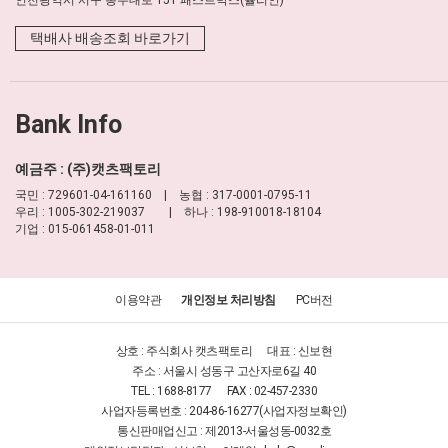
인천광역시 서구 봉수대로 151 패스트박스(뮬리안)
택배사 배송조회 바로가기
Bank Info
예금주 : (주)캣츠팩토리
국민 : 729601-04-161160 | 농협 : 317-0001-0795-11
우리 : 1005-302-219037 | 하나 : 198-910018-18104
기업 : 015-061458-01-011
이용약관
개인정보 처리방침
PC버전
상호 : 주식회사 캣츠팩토리
대표 : 신보현
주소 : 서울시 성동구 고산자로6길 40
TEL : 1688-8177
FAX : 02-457-2330
사업자등록번호 : 204-86-16277
(사업자정보확인)
통신판매업신고 : 제2013-서울성동-0032호