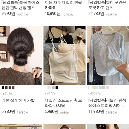
[당일발송]쿨링 아이스
야옹 자수 데일리 반팔
[당일발송]힙한 꾸안꾸
원단 핀턱 밴딩 팬츠
카라티
포켓 카고 팬츠
9,990원
10,890원
22,780원
19,990원
12,790원
45,580원
hp231a
ss877a
cd3557a
리본 집게 헤어 가발
데일리 소프트 신축 브
[당일발송]러블리 펀칭
라캡 나시탑
레이스 트리밍 서머 가
디건
6,980원
5,980원
11,980원
13,980원
6,680원
23,980원