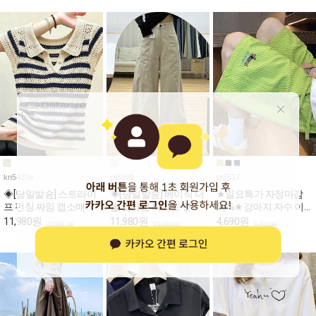
kn5420a
pt6399
pt6517
◈[당일발송] 스트라이
◈[당일발송] 베이직 더
★일요특가 자정마감
프 펀칭 짜임 캡소매 카
블 컷라인 와이드 면바
50%★강아지 자수 이
라 니트
지
지 밴딩 반바지
11,980원
11,980원
4,690원
23,880원
39,980원
9,390원