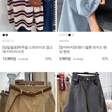
ts7227_1
pt6445a
[당일발송]캐주얼 스트라이프 캡소
[장마바지]트렌디 벌룬 와이드 밴
매 카라 티셔츠
딩 팬츠
50%
50%
10,980원
9,980원
21,980원
19,980원