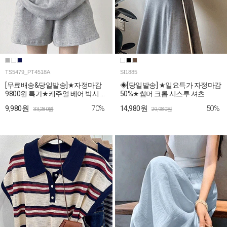
TS5479_PT4518A
SI1885
[무료배송&당일발송]★자정마감
◈[당일발송] ★일요특가 자정마감
9800원 특가★캐주얼 베어 박시 티
50%★썸머 크롭 시스루 셔츠
셔츠+숏팬츠 2SET
70%
50%
9,980원
14,980원
33,280원
29,980원