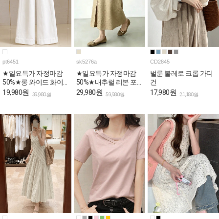
pt6451
sk5276a
CD2845
★일요특가 자정마감
★일요특가 자정마감
벌룬 볼레로 크롭 가디
50%★롱 와이드 화이
50%★내추럴 리본 포
건
트 코튼 팬츠
인트 A라인 데일리 스
19,980원
29,980원
17,980원
39,980원
59,980원
21,180원
커트