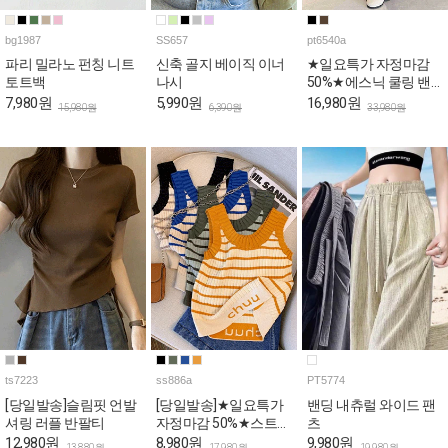
bg1987
SS657
pt6540a
파리 밀라노 펀칭 니트
신축 골지 베이직 이너
★일요특가 자정마감
토트백
나시
50%★에스닉 쿨링 밴
딩 와이드 팬츠
7,980원
5,990원
16,980원
15,980원
6,390원
33,980원
ts7223
ss886a
PT5774
[당일발송]슬림핏 언발
[당일발송]★일요특가
밴딩 내츄럴 와이드 팬
셔링 러플 반팔티
자정마감 50%★스트라
츠
이프 쫀쫀 골지 나시
12,980원
8,980원
9,980원
13,880원
17,980원
19,980원