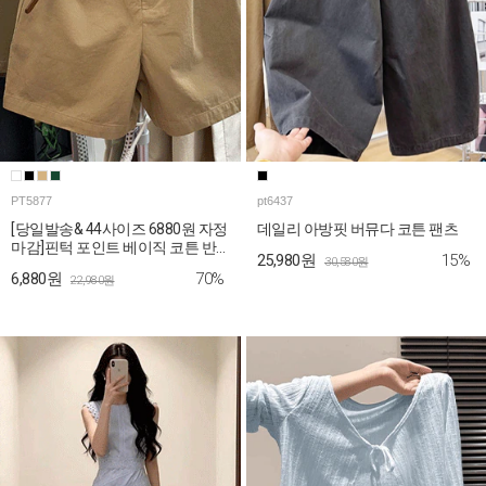
PT5877
pt6437
[당일발송& 44사이즈 6880원 자정
데일리 아방핏 버뮤다 코튼 팬츠
마감]핀턱 포인트 베이직 코튼 반
15%
25,980원
30,580원
바지
70%
6,880원
22,980원