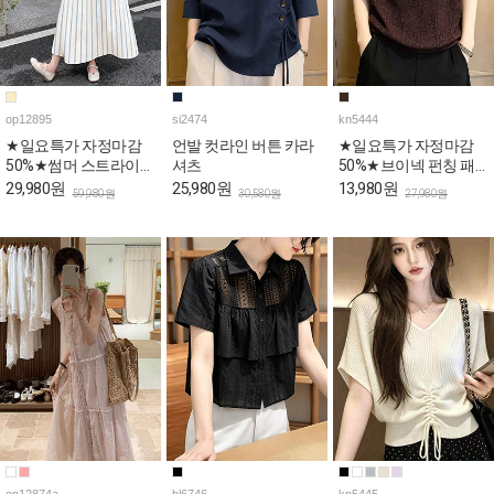
op12895
si2474
kn5444
★일요특가 자정마감
언발 컷라인 버튼 카라
★일요특가 자정마감
50%★썸머 스트라이프
셔츠
50%★브이넥 펀칭 패
민소매 원피스
턴 캡소매 니트탑
29,980원
25,980원
13,980원
59,980원
30,580원
27,980원