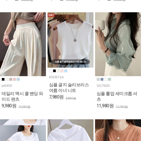
KN3671A
심플 골지 슬리브리스
pt6400
SI1760A
여름 이너 니트
데일리 맥시 쿨 밴딩 와
심플 롤업 세미크롭 셔
7,980원
8,880원
이드 팬츠
츠
9,980원
11,980원
19,980원
12,780원