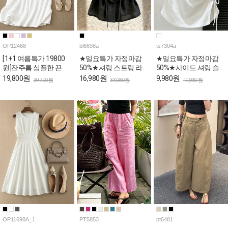
OP12468
bl6698a
ts7304a
[1+1 여름특가 19800
★일요특가 자정마감
★일요특가 자정마감
원]잔주름 심플한 끈나
50%★셔링 스트링 라
50%★사이드 셔링 슬
시 롱 원피스
운드 여름 블라우스
림핏 반팔 티셔츠
19,800원
16,980원
9,980원
39,700원
33,980원
19,980원
OP11698A_1
PT5853
pt6481