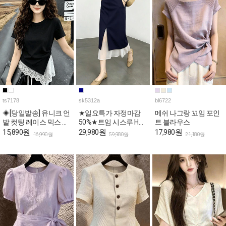
ts7178
sk5312a
bl6722
◈[당일발송] 유니크 언
★일요특가 자정마감
메쉬 나그랑 꼬임 포인
발 컷팅 레이스 믹스 슬
50%★트임 시스루 H라
트 블라우스
림 반팔티
인 페미닌 스커트
15,890원
29,980원
17,980원
16,990원
59,980원
21,180원