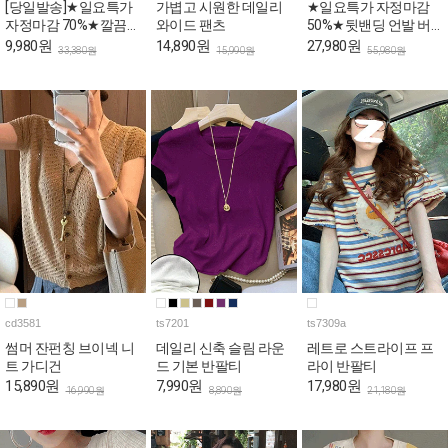
[당일발송]★일요특가
가볍고 시원한 데일리
★일요특가 자정마감
자정마감 70%★깔끔한
와이드 팬츠
50%★뒷밴딩 언발 버
핀턱라인 민소매 롱 원
튼 와이드 코튼 팬츠
9,980원
14,890원
27,980원
33,380원
15,990원
55,980원
피스
cd3581
ts7201
ts7309a
썸머 잔펀칭 브이넥 니
데일리 신축 슬림 라운
레트로 스트라이프 프
트 가디건
드 기본 반팔티
라이 반팔티
15,890원
7,990원
17,980원
16,990원
8,890원
21,180원