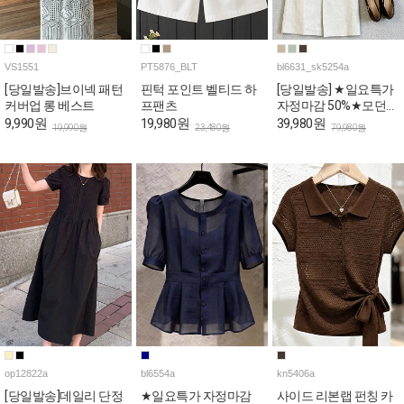
VS1551
PT5876_BLT
bl6631_sk5254a
[당일발송]브이넥 패턴
핀턱 포인트 벨티드 하
[당일발송] ★일요특가
커버업 롱 베스트
프팬츠
자정마감 50%★모던
오피스룩 블라우스&H
9,990원
19,980원
39,980원
19,990원
23,480원
79,980원
스커트 4SET [스카프&
벨트포함]
op12822a
bl6554a
kn5406a
[당일발송]데일리 단정
★일요특가 자정마감
사이드 리본랩 펀칭 카