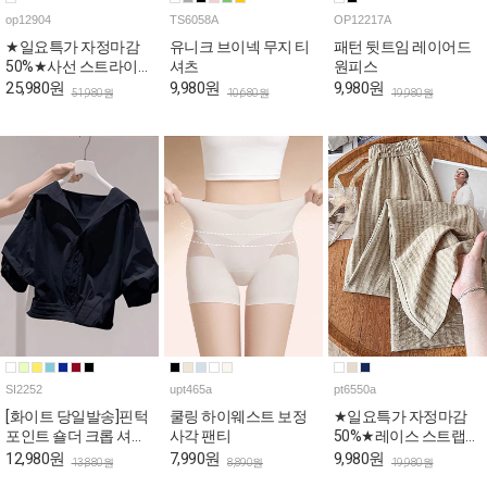
op12904
TS6058A
OP12217A
★일요특가 자정마감
유니크 브이넥 무지 티
패턴 뒷트임 레이어드
50%★사선 스트라이프
셔츠
원피스
스퀘어 나시 원피스
25,980원
9,980원
9,980원
51,980원
10,680원
19,980원
SI2252
upt465a
pt6550a
[화이트 당일발송]핀턱
쿨링 하이웨스트 보정
★일요특가 자정마감
포인트 숄더 크롭 셔츠
사각 팬티
50%★레이스 스트랩
[상황에따라 변신!셔츠
내추럴 밴딩 팬츠
12,980원
7,990원
9,980원
13,880원
8,890원
19,980원
+재킷=셔켓]