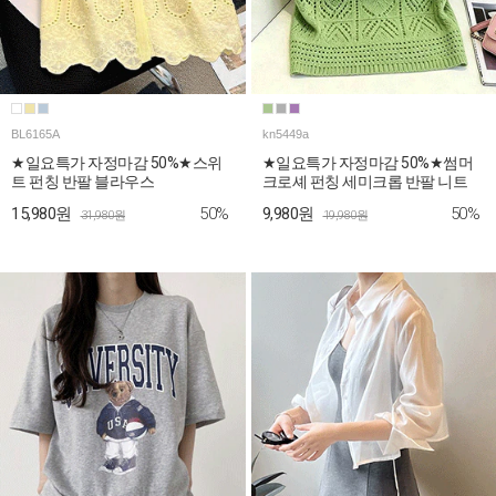
BL6165A
kn5449a
★일요특가 자정마감 50%★스위
★일요특가 자정마감 50%★썸머
트 펀칭 반팔 블라우스
크로셰 펀칭 세미크롭 반팔 니트
50%
50%
15,980원
9,980원
31,980원
19,980원