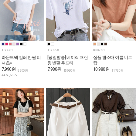
TS3981
TS5950
KN4691
라운드넥 컬러 반팔 티
[당일발송] 베이직 프린
심플 캡소매 여름 니트
셔츠※
팅 반팔 후드티
탑
7,990원
7,980원
10,980원
8,890원
15,980원
11,780원
44-55,66-77