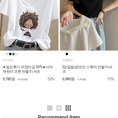
ts7123a
TS6610
★일요특가 자정마감 50%★서머
[당일발송]모던 스퀘어 반팔 티셔
캐릭터 코튼 반팔 티셔츠
츠
50%
10%
9,780원
6,980원
19,580원
7,780원
Recommend Item