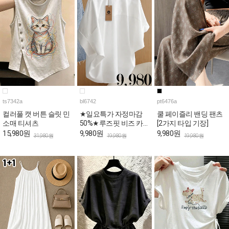
ts7342a
bl6742
pt6476a
컬러풀 캣 버튼 슬릿 민
★일요특가 자정마감
쿨 페이즐리 밴딩 팬츠
소매 티셔츠
50%★루즈핏 비즈 카
[2가지 타입 기장]
라넥 반팔 블라우스
15,980원
9,980원
9,980원
31,980원
19,980원
19,980원