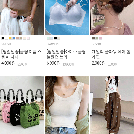
SS598
BR033A
hp239
[당일발송]쿨링 여름 스
[당일발송]아이스 쿨링
데일리 플라워 헤어 집
퀘어 나시
볼륨업 브라
게핀
4,890원
6,990원
2,980원
5,390원
13,990원
5,980원