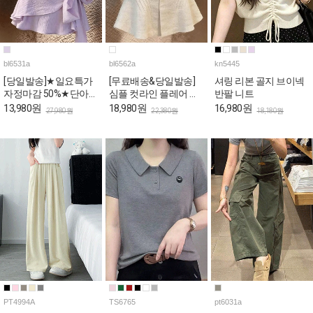
bl6531a
bl6562a
kn5445
[당일발송]★일요특가
[무료배송&당일발송]
셔링 리본 골지 브이넥
자정마감 50%★단아한
심플 컷라인 플레어 반
반팔 니트
퍼플 리본랩 퍼프 블라
팔 블라우스
13,980원
18,980원
16,980원
27,980원
22,380원
18,180원
우스
PT4994A
TS6765
pt6031a