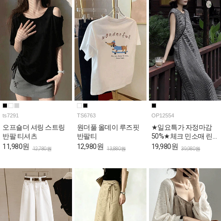
ts7291
TS6763
OP12554
오프숄더 셔링 스트링
원더풀 올데이 루즈핏
★일요특가 자정마감
반팔 티셔츠
반팔티
50%★체크 민소매 린
넨 롱 원피스
11,980원
12,980원
19,980원
12,780원
13,880원
39,980원