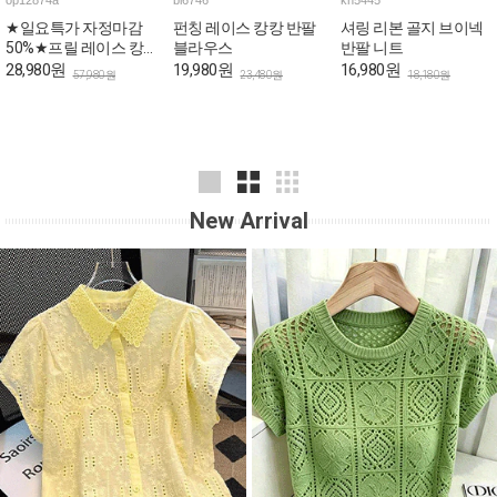
op12874a
bl6746
kn5445
★일요특가 자정마감
펀칭 레이스 캉캉 반팔
셔링 리본 골지 브이넥
50%★프릴 레이스 캉
블라우스
반팔 니트
캉 로맨틱 민소매 원피
28,980원
19,980원
16,980원
57,980원
23,480원
18,180원
스
New Arrival