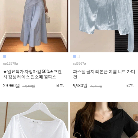
op12879a
cd3567a
★일요특가 자정마감 50%★프렌
파스텔 골지 리본끈 여름 니트 가디
치 감성 레이스 민소매 원피스
건
50%
50%
29,980원
9,980원
59,980원
19,980원