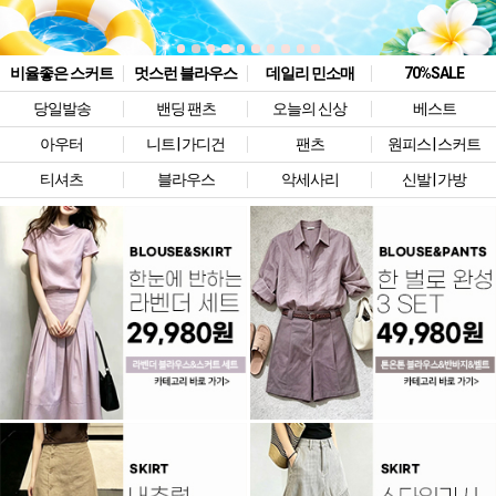
비율좋은 스커트
멋스런 블라우스
데일리 민소매
70%SALE
당일발송
밴딩 팬츠
오늘의 신상
베스트
아우터
니트 | 가디건
팬츠
원피스 | 스커트
티셔츠
블라우스
악세사리
신발 | 가방