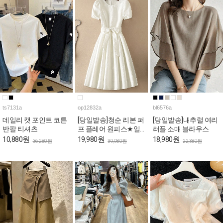
ts7131a
op12832a
bl6576a
데일리 캣 포인트 코튼
[당일발송]청순 리본 퍼
[당일발송]내추럴 여리
반팔 티셔츠
프 플레어 원피스★일
러플 소매 블라우스
요특가 자정마감
10,880원
19,980원
18,980원
36,280원
39,980원
22,380원
50%★