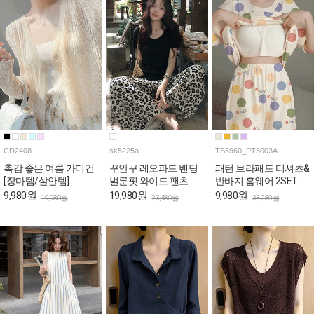
CD2408
sk5225a
TS5960_PT5003A
촉감 좋은 여름 가디건
꾸안꾸 레오파드 밴딩
패턴 브라패드 티셔츠&
[장마템/살안템]
벌룬핏 와이드 팬츠
반바지 홈웨어 2SET
9,980원
19,980원
9,980원
19,980원
23,480원
33,280원