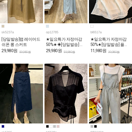
sk5237a
op12785
bl6517a
[당일발송]랩 레이어드
★일요특가 자정마감
★일요특가 자정마감
쉬폰 롱 스커트
50%★◈[당일발송] 스
50%★[당일발송] 플라
퀘어넥 스카이 퍼프 롱
워 자수 스퀘어 퍼프 페
29,980원
29,980원
11,980원
59,980원
59,980원
39,980원
원피스
플럼 블라우스