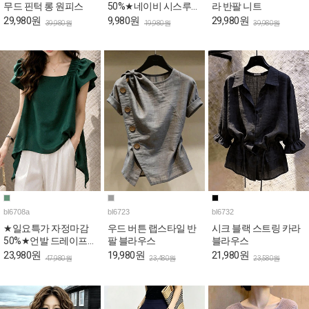
무드 핀턱 롱 원피스
50%★네이비 시스루
라 반팔 니트
퍼프 페플럼 블라우스
29,980원
9,980원
29,980원
39,980원
19,980원
39,980원
bl6708a
bl6723
bl6732
★일요특가 자정마감
우드 버튼 랩스타일 반
시크 블랙 스트링 카라
50%★언발 드레이프
팔 블라우스
블라우스
퍼프 스퀘어 블라우스
23,980원
19,980원
21,980원
47,980원
23,480원
23,580원