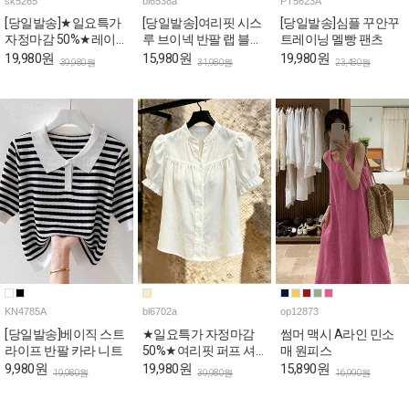
sk5265
bl6538a
PT5623A
[당일발송]★일요특가
[당일발송]여리핏 시스
[당일발송]심플 꾸안꾸
자정마감 50%★레이스
루 브이넥 반팔 랩 블라
트레이닝 멜빵 팬츠
사이드 슬릿 A라인 스
우스
19,980원
15,980원
19,980원
39,980원
31,980원
23,480원
커트
KN4785A
bl6702a
op12873
[당일발송]베이직 스트
★일요특가 자정마감
썸머 맥시 A라인 민소
라이프 반팔 카라 니트
50%★여리핏 퍼프 셔
매 원피스
링 반소매 블라우스
9,980원
19,980원
15,890원
19,980원
39,980원
16,990원