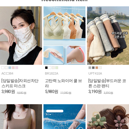
ACC384
BR1822A
UPT410A
[당일발송]자외선차단
고탄력 노와이어 쿨 브
[당일발송]부드러운 코
스카프 마스크
라
튼 스판 팬티
3,980원
5,980원
3,190원
4,680원
11,980원
3,390원