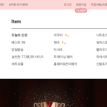
려면?
#카톡 추가 혜택!
로그인
회원가입
주문/배송조회
Item
아우터
니트&
오늘의 신상
베스트 99
팬츠
원피스
당일발송
티셔츠
블라우
날씬한 77,88,99 사이즈
트레이닝 웨어
악세사
세트상품
홈웨어&언더웨어
신발&