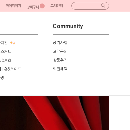
마이페이지
고객센터
장바구니
Community
가디건
공지사항
고객문의
&스커트
상품후기
스&셔츠
회원혜택
리
홈&라이프
|
가방