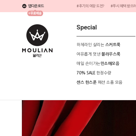
앱다운로드
#후기의 여왕 도전?
#푸시 혜택 받으
Special
하체라인 살리는
스커트룩
여유롭게 멋낸
블라우스룩
매일 손이가는
민소매모음
한정수량
70% SALE
패션 소품 모음
센스 한스푼