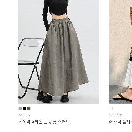
sk5346
sk5348a
베이직 A라인 밴딩 롱 스커트
에스닉 플리츠