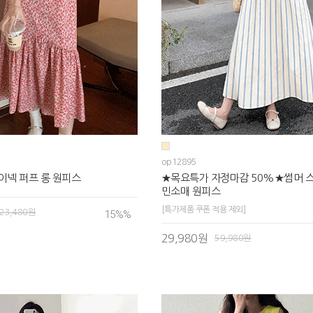
op12895
이넥 퍼프 롱 원피스
★목요특가 자정마감 50%★썸머 
민소매 원피스
[특가제품 쿠폰 적용 제외]
23,480원
15%
%
29,980원
59,980원