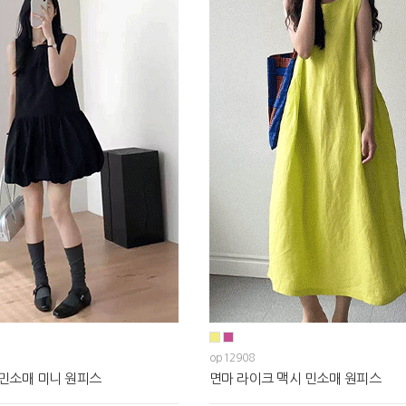
op12908
 민소매 미니 원피스
면마 라이크 맥시 민소매 원피스