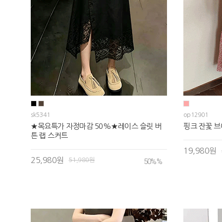
sk5341
op12901
★목요특가 자정마감 50%★레이스 슬릿 버
핑크 잔꽃 브
튼 랩 스커트
19,980원
25,980원
51,980원
50%
%