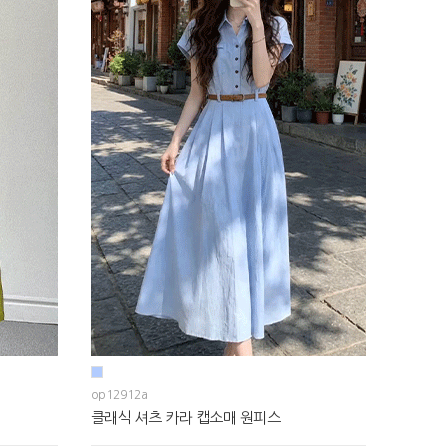
op12912a
클래식 셔츠 카라 캡소매 원피스