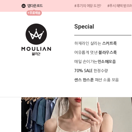
앱다운로드
#후기의 여왕 도전?
#푸시 혜택 받으
Special
하체라인 살리는
스커트룩
여유롭게 멋낸
블라우스룩
매일 손이가는
민소매모음
한정수량
70% SALE
패션 소품 모음
센스 한스푼