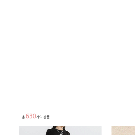
630
총
개의 상품