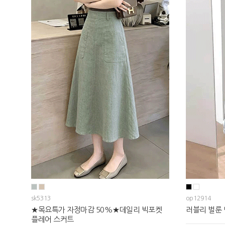
sk5313
op12914
★목요특가 자정마감 50%★데일리 빅포켓
러블리 벌룬
플레어 스커트