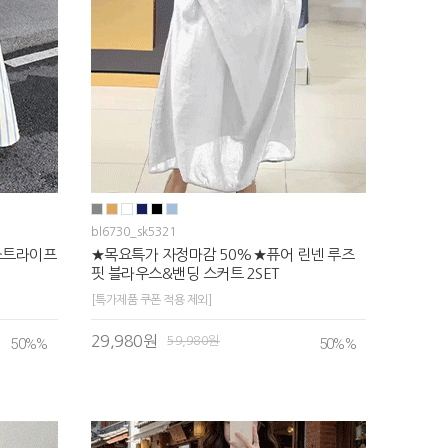
bl6730_sk5321
스트라이프
★목요특가 자정마감 50%★퓨어 린넨 루즈
핏 블라우스&밴딩 스커트 2SET
[특가제품 쿠폰 적용 제외]
29,980원
59,980원
50%
%
50%
%