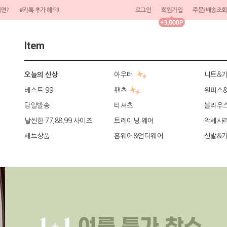
려면?
#카톡 추가 혜택!
로그인
회원가입
주문/배송조회
Item
아우터
니트&
오늘의 신상
베스트 99
팬츠
원피스
당일발송
티셔츠
블라우
날씬한 77,88,99 사이즈
트레이닝 웨어
악세사
세트상품
홈웨어&언더웨어
신발&