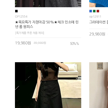
OP12554
op12911
★목요특가 자정마감 50%★체크 민소매 린
그라데이션 
넨 롱 원피스
[특가제품 쿠폰 적용 제외]
29,980원
19,980원
39,980원
50%
%