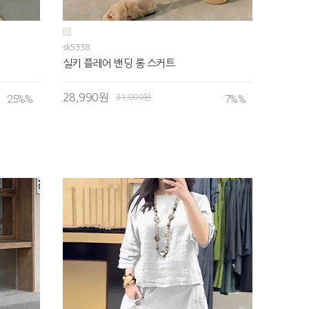
sk5338
실키 플레어 밴딩 롱 스커트
28,990원
31,090원
25%
%
7%
%