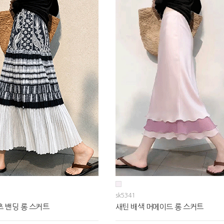
sk5341
 밴딩 롱 스커트
새틴 배색 머메이드 롱 스커트