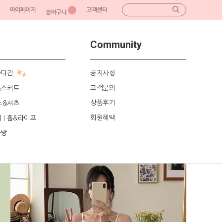
마이페이지
고객센터
장바구니
Community
가디건
공지사항
고객문의
&스커트
상품후기
스&셔츠
회원혜택
리
홈&라이프
|
가방