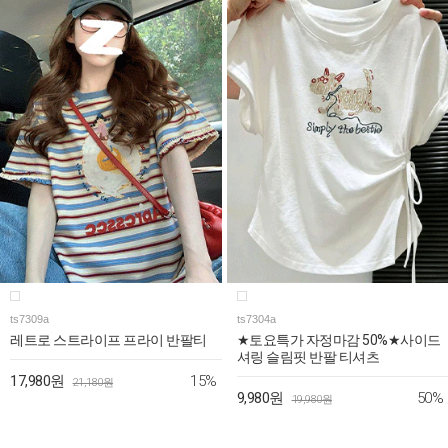
ts7309a
ts7304a
레트로 스트라이프 프라이 반팔티
★토요특가 자정마감 50%★사이드
셔링 슬림핏 반팔 티셔츠
15%
17,980원
21,180원
50%
9,980원
19,980원