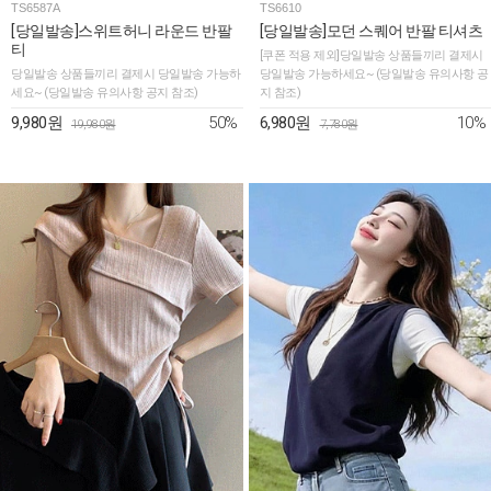
TS6587A
TS6610
[당일발송]스위트허니 라운드 반팔
[당일발송]모던 스퀘어 반팔 티셔츠
티
[쿠폰 적용 제외]당일발송 상품들끼리 결제시
당일발송 상품들끼리 결제시 당일발송 가능하
당일발송 가능하세요~ (당일발송 유의사항 공
세요~ (당일발송 유의사항 공지 참조)
지 참조)
50%
10%
9,980원
6,980원
19,980원
7,780원