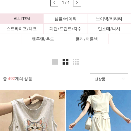
1
/
4
ALL ITEM
심플/베이직
브이넥/카라티
스트라이프/체크
패턴/프린트/자수
민소매/나시
맨투맨/후드
폴라/터틀넥
총
492
개의 상품