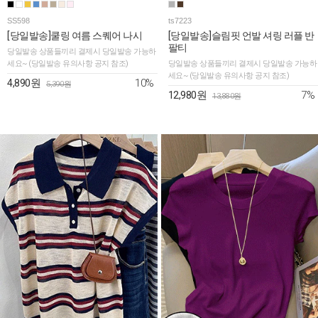
SS598
ts7223
[당일발송]쿨링 여름 스퀘어 나시
[당일발송]슬림핏 언발 셔링 러플 반
팔티
당일발송 상품들끼리 결제시 당일발송 가능하
세요~ (당일발송 유의사항 공지 참조)
당일발송 상품들끼리 결제시 당일발송 가능하
세요~ (당일발송 유의사항 공지 참조)
10%
4,890원
5,390원
7%
12,980원
13,880원