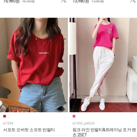
7%
7%
16,980원
13,980원
18,180원
14,980원
ts7294
ts7293_pt6510
서포트 오버핏 소프트 반팔티
핑크 라인 반팔티&트레이닝 조거 팬
츠 2SET