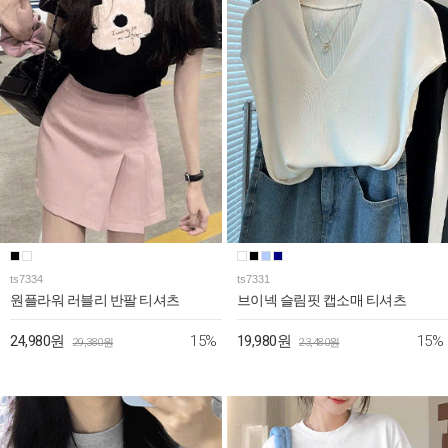
ts7334
ts7331
원플라워 러블리 반팔 티셔츠
브이넥 슬림핏 캡소매 티셔츠
15%
15%
24,980원
19,980원
29,380원
23,480원