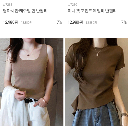
ts7283
ts7280
달마시안 캐주얼 면 반팔티
미니 캣 포인트 데일리 반팔티
7%
7%
12,980원
12,980원
13,880원
13,880원