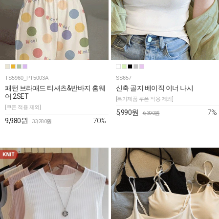
TS5960_PT5003A
SS657
패턴 브라패드 티셔츠&반바지 홈웨
신축 골지 베이직 이너 나시
어 2SET
[특가제품 쿠폰 적용 제외]
[쿠폰 적용 제외]
7%
5,990원
6,390원
70%
9,980원
33,280원