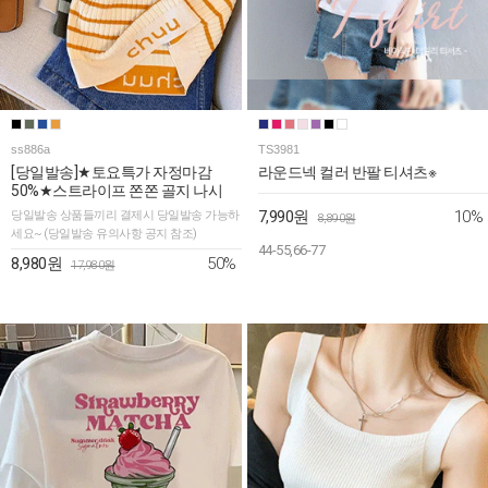
ss886a
TS3981
[당일발송]★토요특가 자정마감
라운드넥 컬러 반팔 티셔츠※
50%★스트라이프 쫀쫀 골지 나시
10%
당일발송 상품들끼리 결제시 당일발송 가능하
7,990원
8,890원
세요~ (당일발송 유의사항 공지 참조)
44-55,66-77
50%
8,980원
17,980원