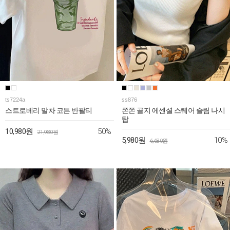
ts7224a
ss876
스트로베리 말차 코튼 반팔티
쫀쫀 골지 에센셜 스퀘어 슬림 나시
탑
50%
10,980원
21,980원
10%
5,980원
6,680원