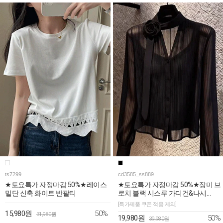
ts7299
cd3585_ss889
★토요특가 자정마감 50%★레이스
★토요특가 자정마감 50%★장미 브
밑단 신축 화이트 반팔티
로치 블랙 시스루 가디건&나시
2SET
[특가제품 쿠폰 적용 제외]
50%
15,980원
31,980원
50%
19,980원
39,980원