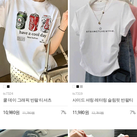
ts7324
ts7319
쿨 데이 그래픽 반팔 티셔츠
사이드 셔링 레터링 슬림핏 반팔티
7%
7%
10,980원
11,980원
11,780원
12,780원