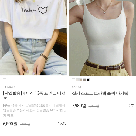
TS5939
ss873
[당일발송]베이직 13종 프린트 티셔
실키 소프트 브라캡 슬림 나시탑
츠
10%
[쿠폰 적용 제외]당일발송 상품들끼리 결제시
7,980원
8,880원
당일발송 가능하세요~ (당일발송 유의사항 공
지 참조)
15%
6,890원
8,090원