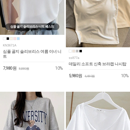
KN3671A
심플 골지 슬리브리스 여름 이너 니
트
ss877a
데일리 소프트 신축 브라캡 나시탑
10%
7,980원
8,880원
10%
5,980원
6,680원