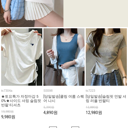
ts7304a
SS598
ts7223
★토요특가 자정마감 5
[당일발송]쿨링 여름 스퀘
[당일발송]슬림핏 언발 셔
0%★사이드 셔링 슬림핏
어 나시
링 러플 반팔티
반팔 티셔츠
5,390원
13,880원
19,980원
4,890원
12,980원
9,980원