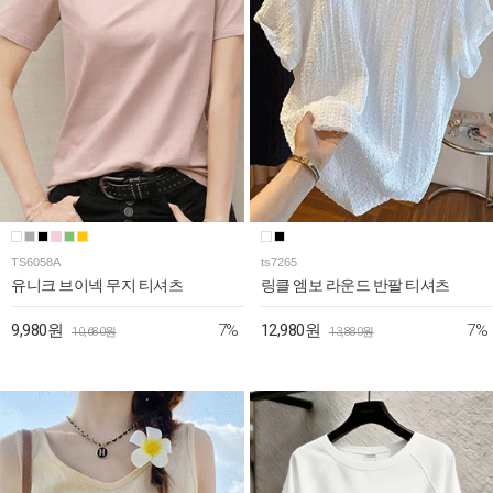
TS6058A
ts7265
유니크 브이넥 무지 티셔츠
링클 엠보 라운드 반팔 티셔츠
7%
7%
9,980원
12,980원
10,680원
13,880원