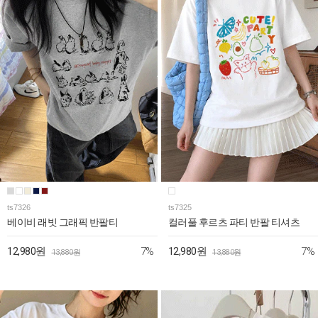
ts7326
ts7325
베이비 래빗 그래픽 반팔티
컬러풀 후르츠 파티 반팔 티셔츠
7%
7%
12,980원
12,980원
13,880원
13,880원