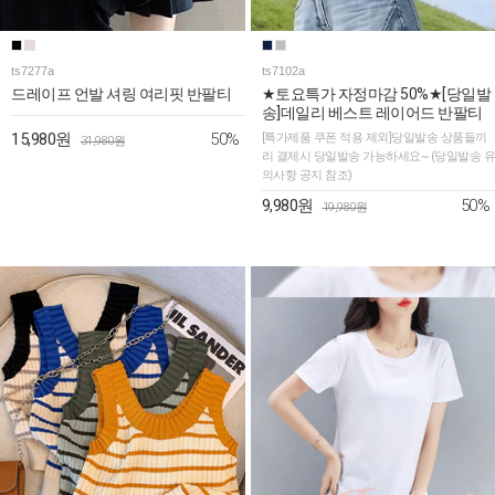
ts7277a
ts7102a
드레이프 언발 셔링 여리핏 반팔티
★토요특가 자정마감 50%★[당일발
송]데일리 베스트 레이어드 반팔티
50%
15,980원
[특가제품 쿠폰 적용 제외]당일발송 상품들끼
31,980원
리 결제시 당일발송 가능하세요~ (당일발송 유
의사항 공지 참조)
50%
9,980원
19,980원