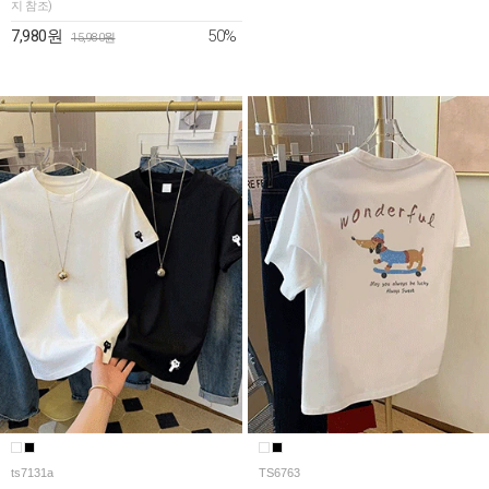
지 참조)
50%
7,980원
15,980원
ts7131a
TS6763