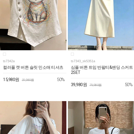
ts7342a
ts7343_sk5351a
컬러풀 캣 버튼 슬릿 민소매 티셔츠
심플 버튼 트임 반팔티&밴딩 스커트
2SET
50%
15,980원
31,980원
50%
39,980원
79,980원