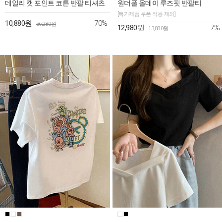
데일리 캣 포인트 코튼 반팔 티셔츠
원더풀 올데이 루즈핏 반팔티
[특가제품 쿠폰 적용 제외]
70%
10,880원
36,280원
7%
12,980원
13,880원