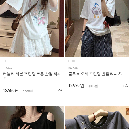
ts7337
ts7336
러블리 리본 프린팅 코튼 반팔 티셔
줄무늬 오리 프린팅 반팔 티셔츠
츠
7%
12,980원
13,880원
7%
12,980원
13,880원