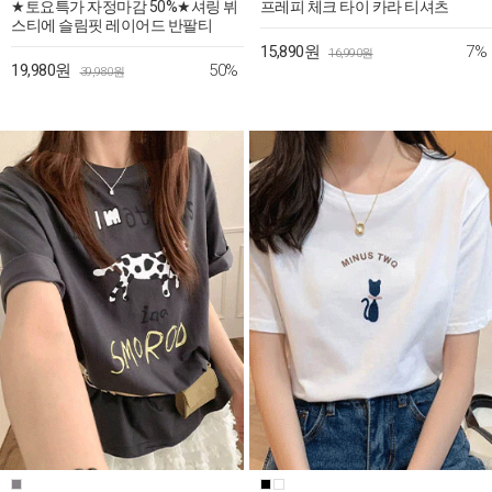
★토요특가 자정마감 50%★셔링 뷔
프레피 체크 타이 카라 티셔츠
스티에 슬림핏 레이어드 반팔티
7%
15,890원
16,990원
50%
19,980원
39,980원