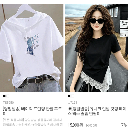
TS5950
ts7178
[당일발송] 베이직 프린팅 반팔 후드
◈[당일발송] 유니크 언발 컷팅 레이
티
스 믹스 슬림 반팔티
[쿠폰 적용 제외] 당일발송 상품들끼리 결제시
7%
당일발송 가능하세요~ (당일발송 유의사항 공
15,890원
16,990원