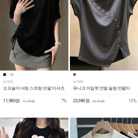
ts7291
ts7308
오프숄더 셔링 스트링 반팔 티셔츠
유니크 아일렛 언발 슬림 반팔티
7%
15%
11,980원
23,980원
12,780원
28,180원