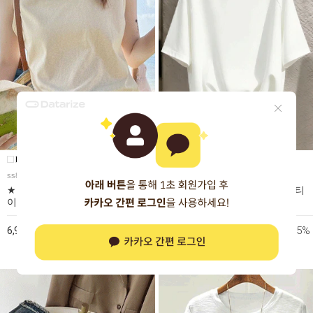
ss885
ts7231a
★토요특가 자정마감 50%★여름 베
화이트 스트링 데일리무드 반팔 티
이직 라운드 나시탑
셔츠
50%
15%
6,980원
11,980원
13,980원
14,080원