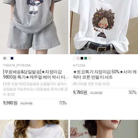
TS5479_PT4518A
ts7123a
[무료배송&당일발송]★자정마감
★토요특가 자정마감 50%★서머 캐
9800원 특가★캐주얼 베어 박시 티
릭터 코튼 반팔 티셔츠
셔츠+숏팬츠 2SET
[쿠폰 적용 제외] 당일발송 상품들끼리 결제시
[특가제품 쿠폰 적용 제외]
당일발송 가능하세요~ (당일발송 유의사항 공
50%
9,780원
19,580원
지 참조)
70%
9,980원
33,280원