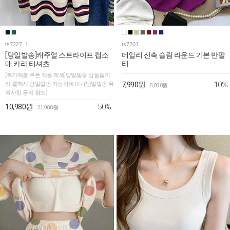
ts7227_1
ts7201
[당일발송]캐주얼 스트라이프 캡소
데일리 신축 슬림 라운드 기본 반팔
매 카라 티셔츠
티
[특가제품 쿠폰 적용 제외]당일발송 상품들끼
10%
리 결제시 당일발송 가능하세요~ (당일발송 유
7,990원
8,890원
의사항 공지 참조)
50%
10,980원
21,980원