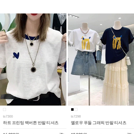
ts7300
ts7298
하트 프린팅 백버튼 반팔 티셔츠
옐로우 푸들 그래픽 반팔 티셔츠