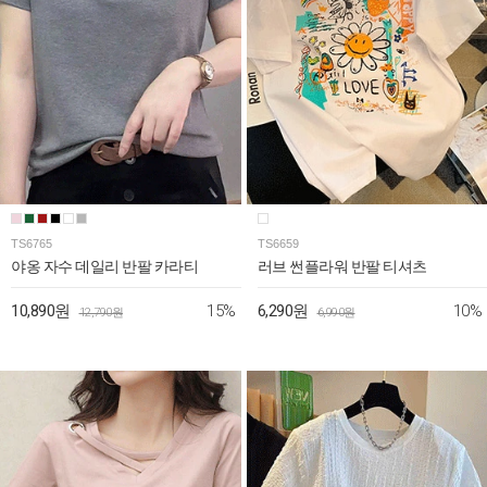
TS6765
TS6659
야옹 자수 데일리 반팔 카라티
러브 썬플라워 반팔 티셔츠
15%
10%
10,890원
6,290원
12,790원
6,990원