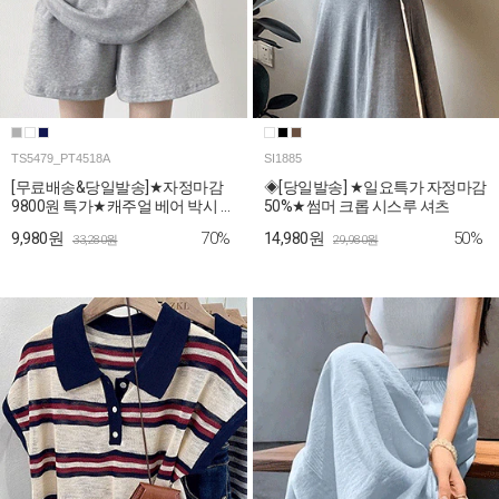
TS5479_PT4518A
SI1885
[무료배송&당일발송]★자정마감
◈[당일발송] ★일요특가 자정마감
9800원 특가★캐주얼 베어 박시 티
50%★썸머 크롭 시스루 셔츠
셔츠+숏팬츠 2SET
70%
50%
9,980원
14,980원
33,280원
29,980원