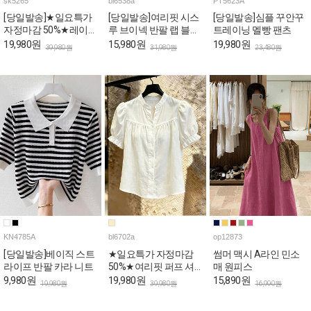
sk5265
bl6538a
PT5623A
[당일발송]★일요특가
[당일발송]여리핏 시스
[당일발송]심플 꾸안꾸
자정마감 50%★레이스
루 브이넥 반팔 랩 블라
트레이닝 멜빵 팬츠
사이드 슬릿 A라인 스
우스
19,980원
15,980원
19,980원
39,980원
31,980원
23,480원
커트
KN4785A
bl6702a
op12873
[당일발송]베이직 스트
★일요특가 자정마감
썸머 맥시 A라인 민소
라이프 반팔 카라 니트
50%★여리핏 퍼프 셔
매 원피스
링 반소매 블라우스
9,980원
19,980원
15,890원
19,980원
39,980원
16,990원