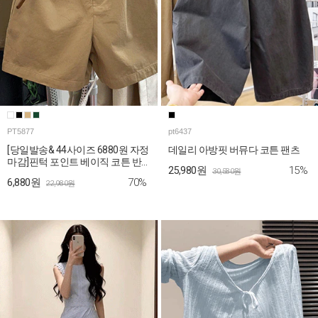
PT5877
pt6437
[당일발송& 44사이즈 6880원 자정
데일리 아방핏 버뮤다 코튼 팬츠
마감]핀턱 포인트 베이직 코튼 반
15%
25,980원
30,580원
바지
70%
6,880원
22,980원