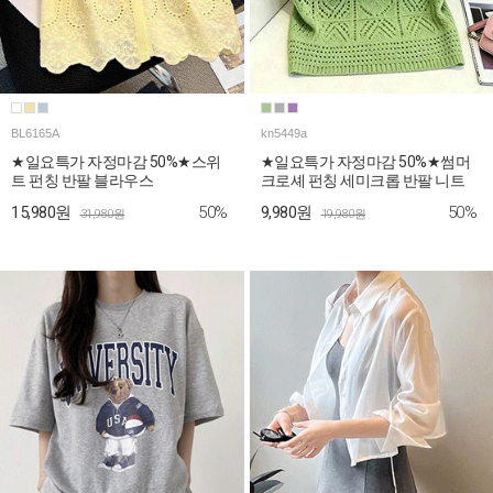
BL6165A
kn5449a
★일요특가 자정마감 50%★스위
★일요특가 자정마감 50%★썸머
트 펀칭 반팔 블라우스
크로셰 펀칭 세미크롭 반팔 니트
50%
50%
15,980원
9,980원
31,980원
19,980원