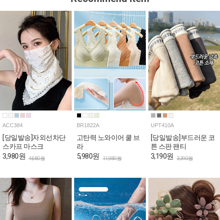
ACC384
BR1822A
UPT410A
[당일발송]자외선차단
고탄력 노와이어 쿨 브
[당일발송]부드러운 코
스카프 마스크
라
튼 스판 팬티
3,980원
5,980원
3,190원
4,680원
11,980원
3,390원