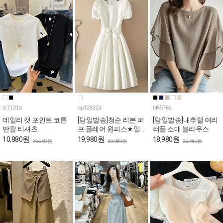
ts7131a
op12832a
bl6576a
데일리 캣 포인트 코튼
[당일발송]청순 리본 퍼
[당일발송]내추럴 여리
반팔 티셔츠
프 플레어 원피스★일
러플 소매 블라우스
요특가 자정마감
10,880원
19,980원
18,980원
36,280원
39,980원
22,380원
50%★