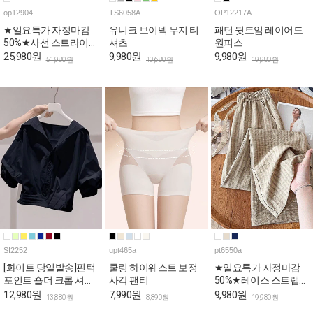
op12904
TS6058A
OP12217A
★일요특가 자정마감
유니크 브이넥 무지 티
패턴 뒷트임 레이어드
50%★사선 스트라이프
셔츠
원피스
스퀘어 나시 원피스
25,980원
9,980원
9,980원
51,980원
10,680원
19,980원
SI2252
upt465a
pt6550a
[화이트 당일발송]핀턱
쿨링 하이웨스트 보정
★일요특가 자정마감
포인트 숄더 크롭 셔츠
사각 팬티
50%★레이스 스트랩
[상황에따라 변신!셔츠
내추럴 밴딩 팬츠
12,980원
7,990원
9,980원
13,880원
8,890원
19,980원
+재킷=셔켓]