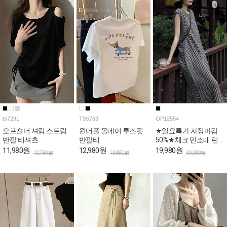
ts7291
TS6763
OP12554
오프숄더 셔링 스트링
원더풀 올데이 루즈핏
★일요특가 자정마감
반팔 티셔츠
반팔티
50%★체크 민소매 린
넨 롱 원피스
11,980원
12,980원
19,980원
12,780원
13,880원
39,980원