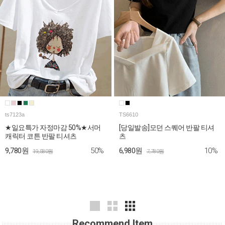
ts7123a
TS6610
★일요특가 자정마감 50%★서머
[당일발송]모던 스퀘어 반팔 티셔
캐릭터 코튼 반팔 티셔츠
츠
50%
10%
9,780원
6,980원
19,580원
7,780원
Recommend Item