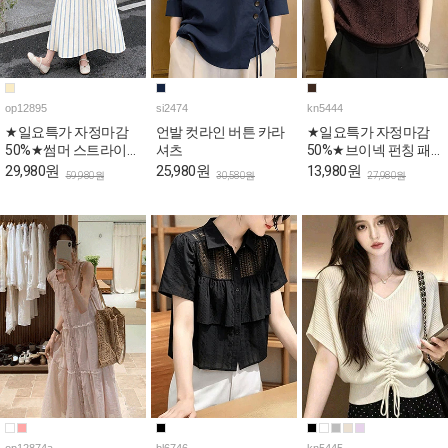
op12895
si2474
kn5444
★일요특가 자정마감
언발 컷라인 버튼 카라
★일요특가 자정마감
50%★썸머 스트라이프
셔츠
50%★브이넥 펀칭 패
민소매 원피스
턴 캡소매 니트탑
29,980원
25,980원
13,980원
59,980원
30,580원
27,980원