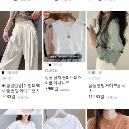
KN3671A
심플 골지 슬리브리스
pt6400
SI1760A
여름 이너 니트
◈[당일발송] 데일리 맥
심플 롤업 세미크롭 셔
7,980원
8,880원
시 쿨 밴딩 와이드 팬츠
츠
9,980원
11,980원
19,980원
12,780원