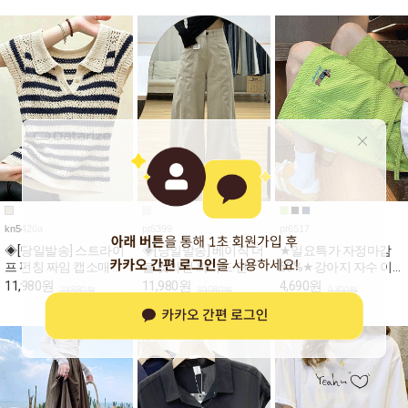
kn5420a
pt6399
pt6517
◈[당일발송] 스트라이
◈[당일발송] 베이직 더
★일요특가 자정마감
프 펀칭 짜임 캡소매 카
블 컷라인 와이드 면바
50%★강아지 자수 이
라 니트
지
지 밴딩 반바지
11,980원
11,980원
4,690원
23,880원
39,980원
9,390원