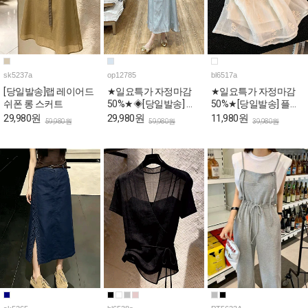
sk5237a
op12785
bl6517a
[당일발송]랩 레이어드
★일요특가 자정마감
★일요특가 자정마감
쉬폰 롱 스커트
50%★◈[당일발송] 스
50%★[당일발송] 플라
퀘어넥 스카이 퍼프 롱
워 자수 스퀘어 퍼프 페
29,980원
29,980원
11,980원
59,980원
59,980원
39,980원
원피스
플럼 블라우스