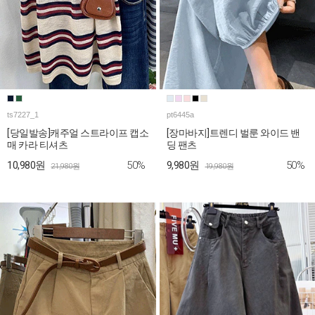
ts7227_1
pt6445a
[당일발송]캐주얼 스트라이프 캡소
[장마바지]트렌디 벌룬 와이드 밴
매 카라 티셔츠
딩 팬츠
50%
50%
10,980원
9,980원
21,980원
19,980원