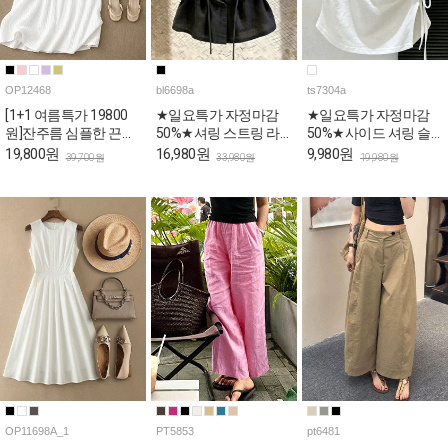
OP12468
bl6698a
ts7304a
[1+1 여름특가 19800
★일요특가 자정마감
★일요특가 자정마감
원]잔주름 심플한 끈나
50%★셔링 스트링 라
50%★사이드 셔링 슬
시 롱 원피스
운드 여름 블라우스
림핏 반팔 티셔츠
19,800원
16,980원
9,980원
39,700원
33,980원
19,980원
OP11698A_1
PT5853
pt6481