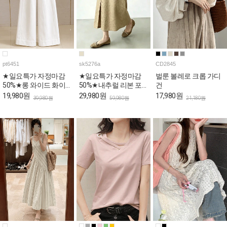
pt6451
sk5276a
CD2845
★일요특가 자정마감
★일요특가 자정마감
벌룬 볼레로 크롭 가디
50%★롱 와이드 화이
50%★내추럴 리본 포
건
트 코튼 팬츠
인트 A라인 데일리 스
19,980원
29,980원
17,980원
39,980원
59,980원
21,180원
커트