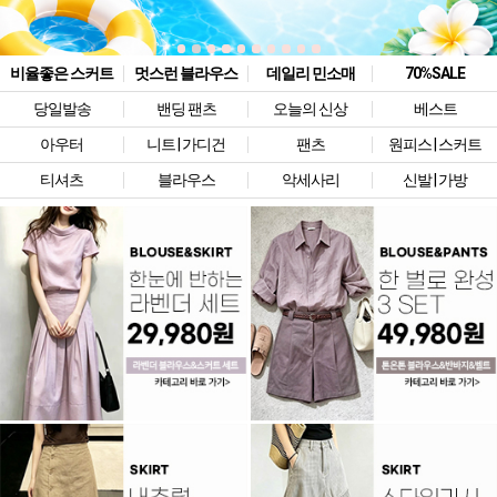
비율좋은 스커트
멋스런 블라우스
데일리 민소매
70%SALE
당일발송
밴딩 팬츠
오늘의 신상
베스트
아우터
니트 | 가디건
팬츠
원피스 | 스커트
티셔츠
블라우스
악세사리
신발 | 가방