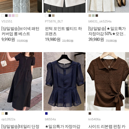
VS1551
PT5876_BLT
bl6631_sk5254a
[당일발송]브이넥 패턴
핀턱 포인트 벨티드 하
[당일발송] ★일요특가
커버업 롱 베스트
프팬츠
자정마감 50%★모던
오피스룩 블라우스&H
9,990원
19,980원
39,980원
19,990원
23,480원
79,980원
스커트 4SET [스카프&
벨트포함]
op12822a
bl6554a
kn5406a
[당일발송]데일리 단정
★일요특가 자정마감
사이드 리본랩 펀칭 카