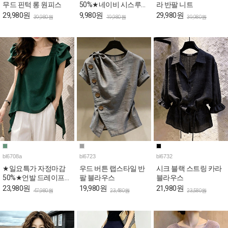
무드 핀턱 롱 원피스
50%★네이비 시스루
라 반팔 니트
퍼프 페플럼 블라우스
29,980원
9,980원
29,980원
39,980원
19,980원
39,980원
bl6708a
bl6723
bl6732
★일요특가 자정마감
우드 버튼 랩스타일 반
시크 블랙 스트링 카라
50%★언발 드레이프
팔 블라우스
블라우스
퍼프 스퀘어 블라우스
23,980원
19,980원
21,980원
47,980원
23,480원
23,580원