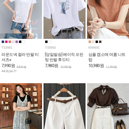
TS3981
TS5950
KN4691
라운드넥 컬러 반팔 티
[당일발송] 베이직 프린
심플 캡소매 여름 니트
셔츠※
팅 반팔 후드티
탑
7,990원
7,980원
10,980원
8,890원
15,980원
11,780원
44-55,66-77