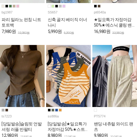
bg1987
SS657
pt6540a
파리 밀라노 펀칭 니트
신축 골지 베이직 이너
★일요특가 자정마감
토트백
나시
50%★에스닉 쿨링 밴
딩 와이드 팬츠
7,980원
5,990원
16,980원
15,980원
6,390원
33,980원
ts7223
ss886a
PT5774
[당일발송]슬림핏 언발
[당일발송]★일요특가
밴딩 내츄럴 와이드 팬
셔링 러플 반팔티
자정마감 50%★스트라
츠
이프 쫀쫀 골지 나시
12,980원
8,980원
9,980원
13,880원
17,980원
19,980원