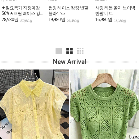
op12874a
bl6746
kn5445
★일요특가 자정마감
펀칭 레이스 캉캉 반팔
셔링 리본 골지 브이넥
50%★프릴 레이스 캉
블라우스
반팔 니트
캉 로맨틱 민소매 원피
28,980원
19,980원
16,980원
57,980원
23,480원
18,180원
스
New Arrival