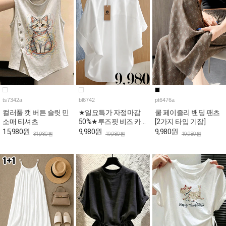
ts7342a
bl6742
pt6476a
컬러풀 캣 버튼 슬릿 민
★일요특가 자정마감
쿨 페이즐리 밴딩 팬츠
소매 티셔츠
50%★루즈핏 비즈 카
[2가지 타입 기장]
라넥 반팔 블라우스
15,980원
9,980원
9,980원
31,980원
19,980원
19,980원