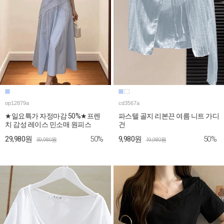
op12879a
cd3567a
★일요특가 자정마감 50%★프렌
파스텔 골지 리본끈 여름 니트 가디
치 감성 레이스 민소매 원피스
건
50%
50%
29,980원
9,980원
59,980원
19,980원