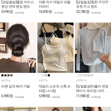
[당일발송]쿨링 아이스
야옹 자수 데일리 반팔
[당일발송]힙한 꾸안꾸
원단 핀턱 밴딩 팬츠
카라티
포켓 카고 팬츠
9,990원
10,890원
22,780원
19,990원
12,790원
45,580원
hp231a
ss877a
cd3557a
리본 집게 헤어 가발
데일리 소프트 신축 브
[당일발송]러블리 펀칭
라캡 나시탑
레이스 트리밍 서머 가
디건
6,980원
5,980원
11,980원
13,980원
6,680원
23,980원