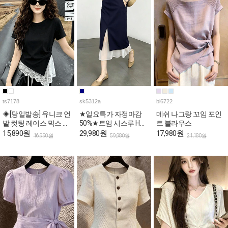
ts7178
sk5312a
bl6722
◈[당일발송] 유니크 언
★일요특가 자정마감
메쉬 나그랑 꼬임 포인
발 컷팅 레이스 믹스 슬
50%★트임 시스루 H라
트 블라우스
림 반팔티
인 페미닌 스커트
15,890원
29,980원
17,980원
16,990원
59,980원
21,180원