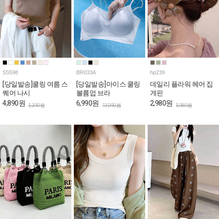
SS598
BR033A
hp239
[당일발송]쿨링 여름 스
[당일발송]아이스 쿨링
데일리 플라워 헤어 집
퀘어 나시
볼륨업 브라
게핀
4,890원
6,990원
2,980원
5,390원
13,990원
5,980원