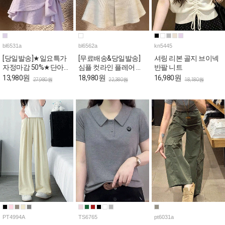
bl6531a
bl6562a
kn5445
[당일발송]★일요특가
[무료배송&당일발송]
셔링 리본 골지 브이넥
자정마감 50%★단아한
심플 컷라인 플레어 반
반팔 니트
퍼플 리본랩 퍼프 블라
팔 블라우스
13,980원
18,980원
16,980원
27,980원
22,380원
18,180원
우스
PT4994A
TS6765
pt6031a