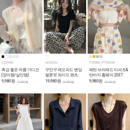
CD2408
sk5225a
TS5960_PT5003A
촉감 좋은 여름 가디건
꾸안꾸 레오파드 밴딩
패턴 브라패드 티셔츠&
[장마템/살안템]
벌룬핏 와이드 팬츠
반바지 홈웨어 2SET
9,980원
19,980원
9,980원
19,980원
23,480원
33,280원