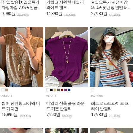
[당일발송]★일요특가
가볍고 시원한 데일리
★일요특가 자정마감
자정마감 70%★깔끔한
와이드 팬츠
50%★뒷밴딩 언발 버
핀턱라인 민소매 롱 원
튼 와이드 코튼 팬츠
9,980원
14,890원
27,980원
33,380원
15,990원
55,980원
피스
cd3581
ts7201
ts7309a
썸머 잔펀칭 브이넥 니
데일리 신축 슬림 라운
레트로 스트라이프 프
트 가디건
드 기본 반팔티
라이 반팔티
15,890원
7,990원
17,980원
16,990원
8,890원
21,180원