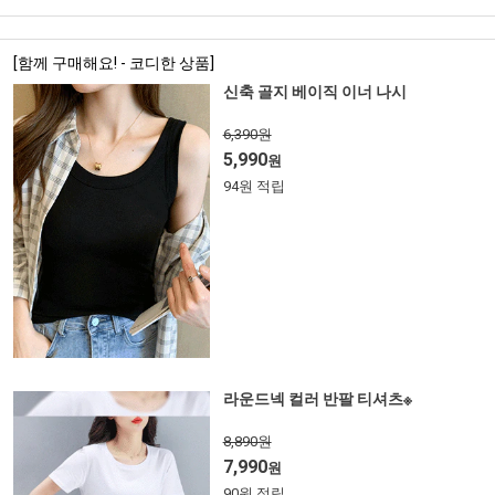
[함께 구매해요! - 코디한 상품]
신축 골지 베이직 이너 나시
6,390원
5,990
원
94원 적립
라운드넥 컬러 반팔 티셔츠※
8,890원
7,990
원
90원 적립