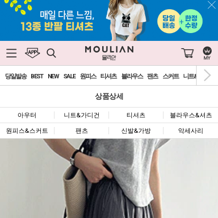
당일발송
BEST
NEW
SALE
원피스
티셔츠
블라우스
팬츠
스커트
니트&가디건
상품상세
아우터
니트&가디건
티셔츠
블라우스&셔츠
원피스&스커트
팬츠
신발&가방
악세사리