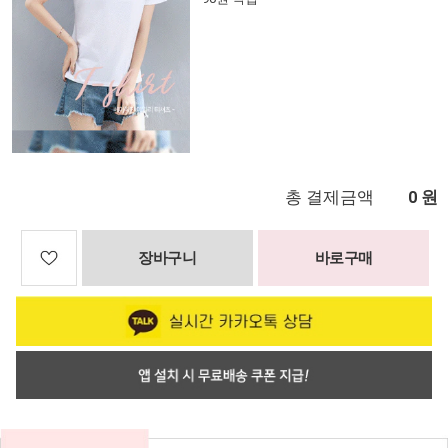
총 결제금액
원
0
장바구니
바로구매