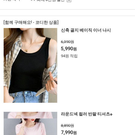
[함께 구매해요! - 코디한 상품]
신축 골지 베이직 이너 나시
6,390원
5,990
원
94원 적립
라운드넥 컬러 반팔 티셔츠※
8,890원
7,990
원