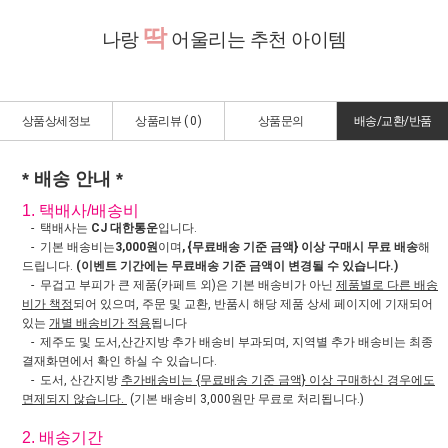
딱
나랑
어울리는 추천 아이템
상품상세정보
상품리뷰 (
0
)
상품문의
배송/교환/반품
* 배송 안내 *
1. 택배사/배송비
- 택배사는
CJ 대한통운
입니다.
- 기본 배송비는
3,000원
이며
, {무료배송 기준 금액} 이상 구매시 무료 배송
해
드립니다.
(이벤트 기간에는 무료배송 기준 금액이 변경될 수 있습니다.)
- 무겁고 부피가 큰 제품(카페트 외)은 기본 배송비가 아닌
제품별로 다른 배송
비가 책정
되어 있으며, 주문 및 교환, 반품시 해당 제품 상세 페이지에 기재되어
있는
개별 배송비가 적용
됩니다
- 제주도 및 도서,산간지방 추가 배송비 부과되며, 지역별 추가 배송비는 최종
결재화면에서 확인 하실 수 있습니다.
- 도서, 산간지방
추가배송비는 {무료배송 기준 금액} 이상 구매하신 경우에도
면제되지 않습니다.
(기본 배송비 3,000원만 무료로 처리됩니다.)
2. 배송기간