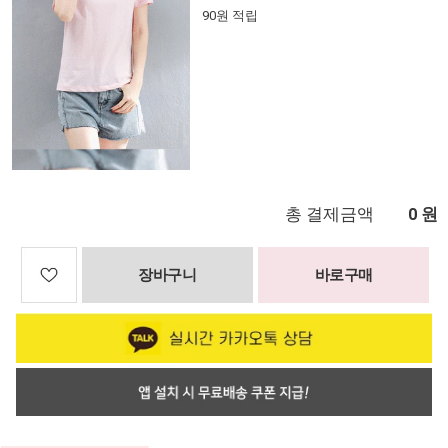
90원 적립
총 결제금액
원
0
장바구니
바로구매