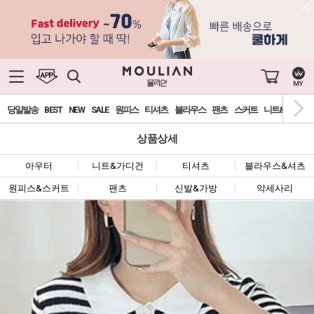
당일발송
BEST
NEW
SALE
원피스
티셔츠
블라우스
팬츠
스커트
니트&가디건
상품상세
아우터
니트&가디건
티셔츠
블라우스&셔츠
원피스&스커트
팬츠
신발&가방
악세사리