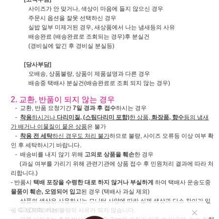
사이즈가 안 맞거나, 색상이 마음에 들지 않으신 경우
주문시 옵션을 잘못 선택하신 경우
실밥 일부 미제거된 경우, 새상품에서 나는 냄새등의 사유
배송완료 (배송완료로 조회되는 경우)후 분실건
(경비실에 맡긴 후 경비실 분실등)
[당사부담]
오배송, 상품불량, 상품이 제품설명과 다른 경우
배송중 택배사 분실건(배송완료로 조회 되지 않는 경우)
2. 교환, 반품이 되지 않는 경우
- 교환, 반품 요청기간
7일 경과 후 접수
하시는 경우
-
착용
하시거나
다리미질, (스팀다리미 포함)
한 상품,
화장품, 향수
등의 냄새
가 배거나 이물질이 뭍은 상품
은 불가
-
착용 전 세탁
하신 경우도 처리 불가
하므로 불량, 사이즈 오류등 이상 여부 확
인 후 세탁하시기 바랍니다.
- 배송비를 내지 않기 위해
고의로 상품을 훼손
한 경우
(과실 여부를 가리기 위해 관련기관에 상품 접수 후 민원처리 결과에 따라 처
리합니다.)
- 반품시
택배 포장을 수령한 대로 하지 않거나 부실하게
하여 택배사 운송도중
물품이 훼손, 오염되어 입고
된 경우 (택배사 과실 제외)
- 상품의 색상은 사용하시는 모니터 사양에 따라 실제 색상과 다소 차이가 있
을 수 있으며, 이는 불량의 사유가 되지 않습니다.