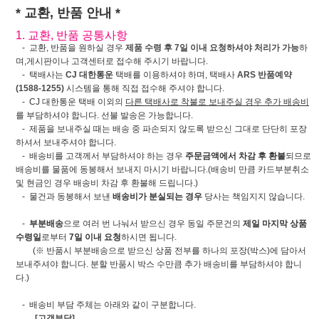
* 교환, 반품 안내 *
1. 교환, 반품 공통사항
- 교환, 반품을 원하실 경우
제품 수령 후 7일 이내 요청하셔야 처리가 가능
하
며,게시판이나 고객센터로 접수해 주시기 바랍니다.
- 택배사는
CJ 대한통운
택배를 이용하셔야 하며, 택배사
ARS 반품예약
(1588-1255)
시스템을 통해 직접 접수해 주셔야 합니다.
- CJ 대한통운 택배 이외의
다른 택배사로 착불로 보내주실 경우 추가 배송비
를 부담하셔야 합니다. 선불 발송은 가능합니다.
- 제품을 보내주실 때는 배송 중 파손되지 않도록 받으신 그대로 단단히 포장
하셔서 보내주셔야 합니다.
- 배송비를 고객께서 부담하셔야 하는 경우
주문금액에서 차감 후 환불
되므로
배송비를 물품에 동봉해서 보내지 마시기 바랍니다.(배송비 만큼 카드부분취소
및 현금인 경우 배송비 차감 후 환불해 드립니다.)
- 물건과 동봉해서 보낸
배송비가 분실되는 경우
당사는 책임지지 않습니다.
-
부분배송
으로 여러 번 나눠서 받으신 경우 동일 주문건의
제일 마지막 상품
수령일
로부터
7일 이내 요청
하시면 됩니다.
(※ 반품시 부분배송으로 받으신 상품 전부를 하나의 포장(박스)에 담아서
보내주셔야 합니다. 분할 반품시 박스 수만큼 추가 배송비를 부담하셔야 합니
다.)
- 배송비 부담 주체는 아래와 같이 구분합니다.
[고객부담]