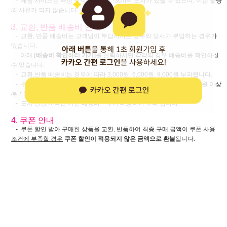
- 제품 사이즈는 측정 방식에 따라 2~3cm의 오차가 있을 수 있으며, 이는 불량
의 사유가 되지 않습니다.
3. 교환, 반품 배송비 안내
- 교환, 반품 배송비는 고객님이 부담하시는 경우와 당사가 부담하는 경우가
있습니다.
아래
[배송비 확인하러 가기]
를 클릭하시면 각각의 경우 배송비를 확인하실
수 있습니다.
- 교환,반품 배송비는 경우에 따라 3,000원, 6,000원, 9,000원 부과됩니다.
- 무겁고 부피가 큰 제품(카페트 등)은 교환, 반품 기본 배송비가 6,000원 이상
부과될 수 있습니다.
- 도서 산간 지역은 기본 배송비 + 추가 배송비가 부과 됩니다.
4. 쿠폰 안내
- 쿠폰 할인 받아 구매한 상품을 교환, 반품하여
최종 구매 금액이 쿠폰 사용
조건에 부족할 경우
쿠폰 할인이 적용되지 않은 금액으로 환불
됩니다.
-
[품절 취소] 및 [하자 반품]시에도
쿠폰 사용 조건 미달시 쿠폰 할인이 적용되
지 않은 금액으로 환불
됩니다.
상품상세정보
상품리뷰 (
0
)
상품문의
배송/교환/반품