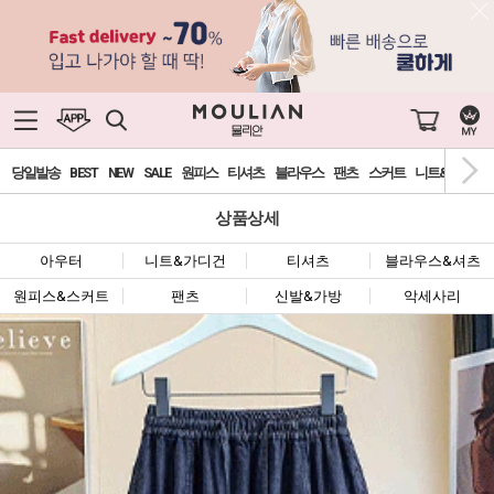
당일발송
BEST
NEW
SALE
원피스
티셔츠
블라우스
팬츠
스커트
니트&가디건
상품상세
아우터
니트&가디건
티셔츠
블라우스&셔츠
원피스&스커트
팬츠
신발&가방
악세사리