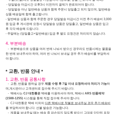
- 당일발송 마감시간 오후3시 이전까지 결제가 완료되어야 합니다.
- 당일발송 아닌 일반배송 상품과 함께 주문시 당일출고 되지 않으며, 일반배송
상품 배송일에 함께 출고됩니다.
- 일반배송 상품과 함께 주문한 경우 당일발송 마감시간 이전 추가 배송비 3,000
원 입금 후 게시판에 요청시 당일발송 상품은 당일출고, 일반배송 상품은 입고
후 각각 배송해 드립니다.
- 주말에는 (당일출고+일반배송) 입금 후 별도 요청건은 처리되지 않습니다.
4. 부분배송
- 부분배송으로 상품을 여러 번에 나눠서 받으신 경우라도 반품시에는 물품을
한 번에 보내주셔야 하며, 여러 번 나눠서 보내실 경우 추가 배송비를 부담하셔
야 합니다.
* 교환, 반품 안내 *
1. 교환, 반품 공통사항
- 교환, 반품을 원하실 경우
제품 수령 후 7일 이내 요청하셔야 처리가 가능
하
며,게시판이나 고객센터로 접수해 주시기 바랍니다.
- 택배사는
CJ 대한통운
택배를 이용하셔야 하며, 택배사
ARS 반품예약
(1588-1255)
시스템을 통해 직접 접수해 주셔야 합니다.
- CJ 대한통운 택배 이외의
다른 택배사로 착불로 보내주실 경우 추가 배송비
를 부담하셔야 합니다. 선불 발송은 가능합니다.
- 제품을 보내주실 때는 배송 중 파손되지 않도록 받으신 그대로 단단히 포장