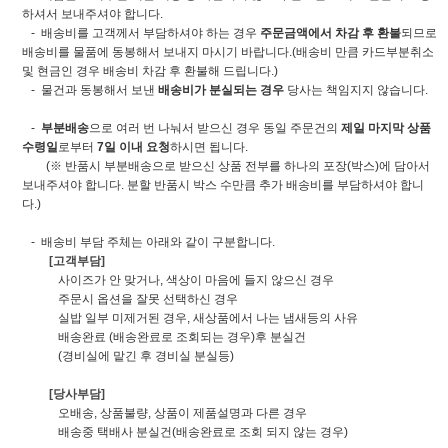
하셔서 보내주셔야 합니다.
- 배송비를 고객께서 부담하셔야 하는 경우
주문금액에서 차감 후 환불
되므로
배송비를 물품에 동봉해서 보내지 마시기 바랍니다.(배송비 만큼 카드부분취소
및 현금인 경우 배송비 차감 후 환불해 드립니다.)
- 물건과 동봉해서 보낸
배송비가 분실되는 경우
당사는 책임지지 않습니다.
-
부분배송
으로 여러 번 나눠서 받으신 경우 동일 주문건의
제일 마지막 상품
수령일
로부터
7일 이내 요청
하시면 됩니다.
(※ 반품시 부분배송으로 받으신 상품 전부를 하나의 포장(박스)에 담아서
보내주셔야 합니다. 분할 반품시 박스 수만큼 추가 배송비를 부담하셔야 합니
다.)
- 배송비 부담 주체는 아래와 같이 구분합니다.
[고객부담]
사이즈가 안 맞거나, 색상이 마음에 들지 않으신 경우
주문시 옵션을 잘못 선택하신 경우
실밥 일부 미제거된 경우, 새상품에서 나는 냄새등의 사유
배송완료 (배송완료로 조회되는 경우)후 분실건
(경비실에 맡긴 후 경비실 분실등)
[당사부담]
오배송, 상품불량, 상품이 제품설명과 다른 경우
배송중 택배사 분실건(배송완료로 조회 되지 않는 경우)