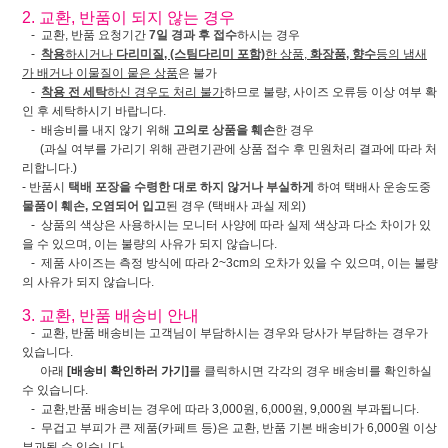
2. 교환, 반품이 되지 않는 경우
- 교환, 반품 요청기간
7일 경과 후 접수
하시는 경우
-
착용
하시거나
다리미질, (스팀다리미 포함)
한 상품,
화장품, 향수
등의 냄새
가 배거나 이물질이 뭍은 상품
은 불가
-
착용 전 세탁
하신 경우도 처리 불가
하므로 불량, 사이즈 오류등 이상 여부 확
인 후 세탁하시기 바랍니다.
- 배송비를 내지 않기 위해
고의로 상품을 훼손
한 경우
(과실 여부를 가리기 위해 관련기관에 상품 접수 후 민원처리 결과에 따라 처
리합니다.)
- 반품시
택배 포장을 수령한 대로 하지 않거나 부실하게
하여 택배사 운송도중
물품이 훼손, 오염되어 입고
된 경우 (택배사 과실 제외)
- 상품의 색상은 사용하시는 모니터 사양에 따라 실제 색상과 다소 차이가 있
을 수 있으며, 이는 불량의 사유가 되지 않습니다.
- 제품 사이즈는 측정 방식에 따라 2~3cm의 오차가 있을 수 있으며, 이는 불량
의 사유가 되지 않습니다.
3. 교환, 반품 배송비 안내
- 교환, 반품 배송비는 고객님이 부담하시는 경우와 당사가 부담하는 경우가
있습니다.
아래
[배송비 확인하러 가기]
를 클릭하시면 각각의 경우 배송비를 확인하실
수 있습니다.
- 교환,반품 배송비는 경우에 따라 3,000원, 6,000원, 9,000원 부과됩니다.
- 무겁고 부피가 큰 제품(카페트 등)은 교환, 반품 기본 배송비가 6,000원 이상
부과될 수 있습니다.