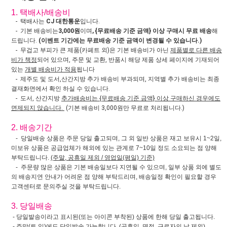
1. 택배사/배송비
- 택배사는
CJ 대한통운
입니다.
- 기본 배송비는
3,000원
이며
, {무료배송 기준 금액} 이상 구매시 무료 배송
해
드립니다.
(이벤트 기간에는 무료배송 기준 금액이 변경될 수 있습니다.)
- 무겁고 부피가 큰 제품(카페트 외)은 기본 배송비가 아닌
제품별로 다른 배송
비가 책정
되어 있으며, 주문 및 교환, 반품시 해당 제품 상세 페이지에 기재되어
있는
개별 배송비가 적용
됩니다
- 제주도 및 도서,산간지방 추가 배송비 부과되며, 지역별 추가 배송비는 최종
결재화면에서 확인 하실 수 있습니다.
- 도서, 산간지방
추가배송비는 {무료배송 기준 금액} 이상 구매하신 경우에도
면제되지 않습니다.
(기본 배송비 3,000원만 무료로 처리됩니다.)
2. 배송기간
- 당일배송 상품은 주문 당일 출고되며, 그 외 일반 상품은 재고 보유시 1~2일,
미보유 상품은 공급업체가 해외에 있는 관계로 7~10일 정도 소요되는 점 양해
부탁드립니다.
(주말, 공휴일 제외 / 영업일(평일) 기준)
- 주문량 많은 상품은 기본 배송일보다 지연될 수 있으며, 일부 상품 외에 별도
의 배송지연 안내가 어려운 점 양해 부탁드리며, 배송일정 확인이 필요할 경우
고객센터로 문의주실 것을 부탁드립니다.
3. 당일배송
- 당일발송이라고 표시된(또는 아이콘 부착된) 상품에 한해 당일 출고됩니다.
- 주말(토,일)에도 당일발송 가능합니다. (공휴일, 명절, 근로자의 날 제외).