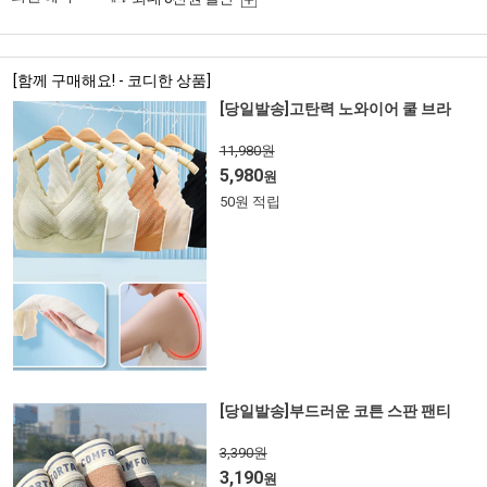
[함께 구매해요! - 코디한 상품]
[당일발송]고탄력 노와이어 쿨 브라
11,980원
5,980
원
50원 적립
[당일발송]부드러운 코튼 스판 팬티
3,390원
3,190
원