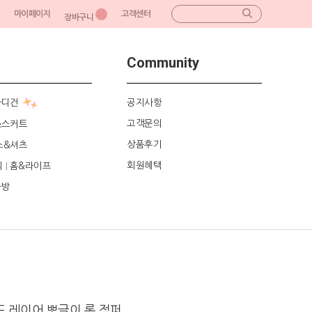
마이페이지
고객센터
장바구니
Community
가디건
공지사항
고객문의
&스커트
상품후기
스&셔츠
회원혜택
리
홈&라이프
|
가방
드 레이어 뽀글이 롱 점퍼