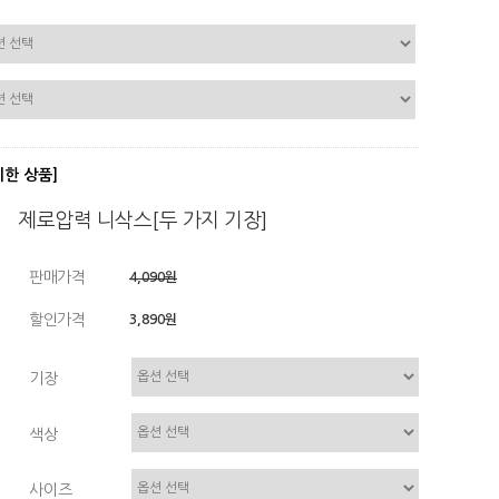
디한 상품]
제로압력 니삭스[두 가지 기장]
판매가격
4,090원
할인가격
3,890원
기장
색상
사이즈