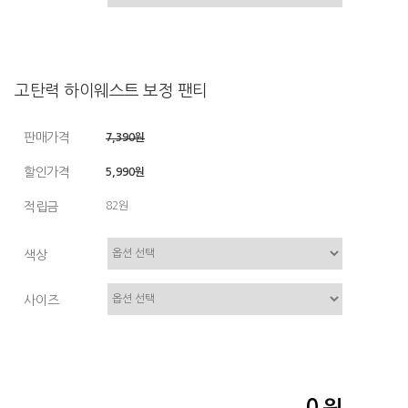
고탄력 하이웨스트 보정 팬티
판매가격
7,390원
할인가격
5,990원
적립금
82원
색상
사이즈