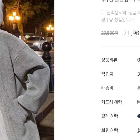
[쿠폰적용제외] 상품 
정수량 상품입니다.
21,9
23,580원
0
상품리뷰
적립금
배송비
총
카드사 혜택
결제 혜택
회원 혜택