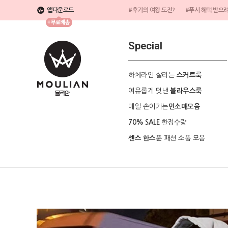
앱다운로드
#후기의 여왕 도전?
#푸시 혜택 받으
Special
하체라인 살리는
스커트룩
여유롭게 멋낸
블라우스룩
매일 손이가는
민소매모음
한정수량
70% SALE
패션 소품 모음
센스 한스푼