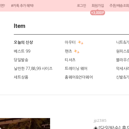
려면?
#카톡 추가 혜택!
로그인
회원가입
주문/배송조회
Item
아우터
니트&
오늘의 신상
베스트 99
팬츠
원피스
당일발송
티셔츠
블라우
날씬한 77,88,99 사이즈
트레이닝 웨어
악세사
세트상품
홈웨어&언더웨어
신발&
jp2385
◈[당일발송] 후