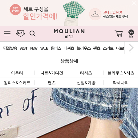
당일발송
BEST
NEW
SALE
원피스
티셔츠
블라우스
팬츠
스커트
니트&가디건
상품상세
아우터
니트&가디건
티셔츠
블라우스&셔츠
원피스&스커트
팬츠
신발&가방
악세사리