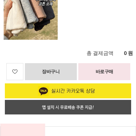
총 결제금액
원
0
장바구니
바로구매