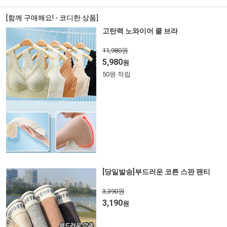
[함께 구매해요! - 코디한 상품]
고탄력 노와이어 쿨 브라
11,980원
5,980
원
50원 적립
[당일발송]부드러운 코튼 스판 팬티
3,390원
3,190
원