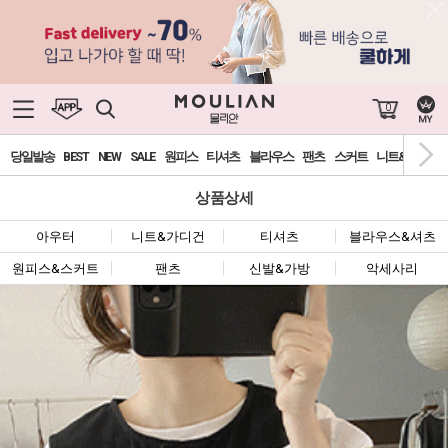
0
당일발송
BEST
NEW
SALE
원피스
티셔츠
블라우스
팬츠
스커트
니트&가디건
상품상세
아우터
니트&가디건
티셔츠
블라우스&셔츠
원피스&스커트
팬츠
신발&가방
악세사리