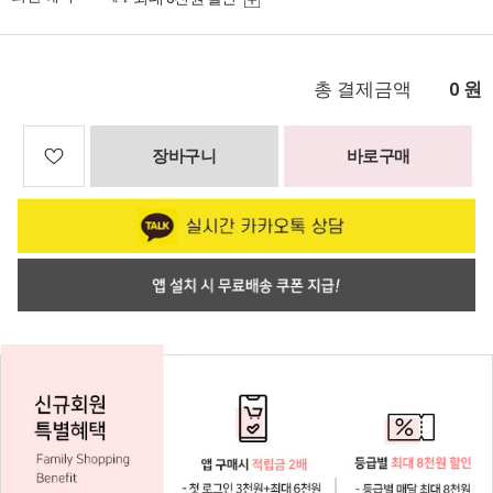
총 결제금액
원
0
장바구니
바로구매