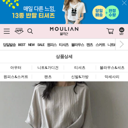
당일발송
BEST
NEW
SALE
원피스
티셔츠
블라우스
팬츠
스커트
니트&가디건
상품상세
아우터
니트&가디건
티셔츠
블라우스&셔츠
원피스&스커트
팬츠
신발&가방
악세사리