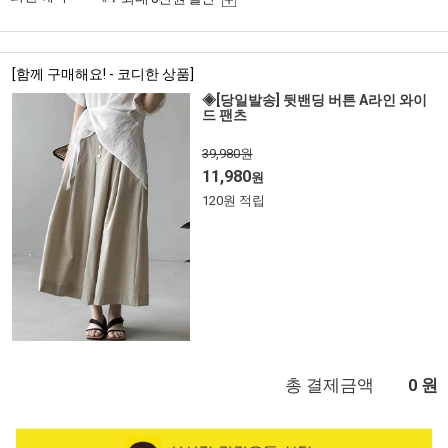
[함께 구매해요! - 코디한 상품]
◈[당일발송] 뒷밴딩 버튼 A라인 와이
드 팬츠
39,980원
11,980
원
120원 적립
총 결제금액
원
0