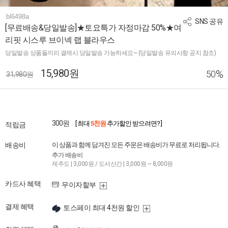
bl6498a
SNS 공유
[무료배송&당일발송]★토요특가 자정마감 50%★여
리핏 시스루 브이넥 랩 블라우스
당일발송 상품들끼리 결제시 당일발송 가능하세요~ (당일발송 유의사항 공지 참조)
15,980원
%
50
31,980원
300원
[ 최대
5천원
추가할인 받으려면? ]
적립금
배송비
이 상품과 함께 담겨진 모든 주문은 배송비가 무료로 처리됩니다.
추가 배송비
제주도 | 3,000원 / 도서산간 | 3,000원 ~ 8,000원
카드사 혜택
무이자할부
결제 혜택
토스페이 최대 4천원 할인